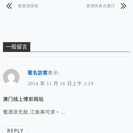
後慈湖探秘
鼻頭角春光健行
一般留言
匿名訪客
表示:
2014 年 11 月 16 日上午 2:29
澳门线上博彩网站
蜀酒浓无敌,江鱼美可求。…
REPLY