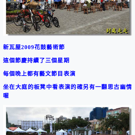
新瓦屋2009花鼓藝術節
這個節慶持續了三個星期
每個晚上都有藝文節目表演
坐在大庭的板凳中看表演的確另有一翻思古幽情
喔