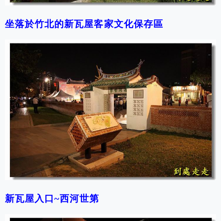
坐落於竹北的新瓦屋客家文化保存區
新瓦屋入口~西河世第