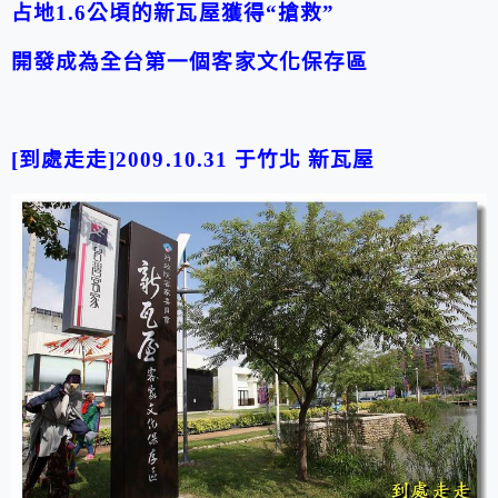
占地
1.6
公頃的新瓦屋獲得“搶救”
開發成為全台第一個客家文化保存區
[到處走走]2009.10.31 于竹北 新瓦屋