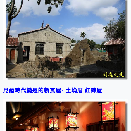
見證時代變遷的新瓦屋: 土埆厝 紅磚屋