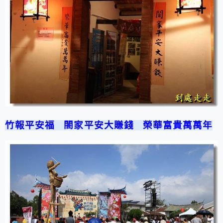
竹報平安福
閤家平安大賺錢 榮華富貴萬萬年