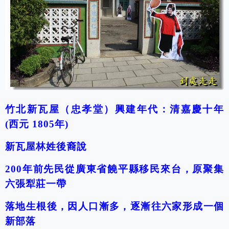
竹北新瓦屋（忠孝堂）興建年代：清嘉慶十年
(西元 1805年)
新瓦屋林姓後裔說
200
年前先民從廣東省饒平縣移民來台，原聚集
六張犁莊一帶
落地生根後，因人口漸多，逐漸往六家形成一個
新部落