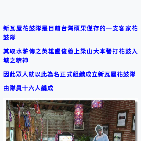
新瓦屋花鼓隊是目前台灣碩果僅存的一支客家花
鼓隊
其取水滸傳之英雄盧俊義上梁山大本營
打花鼓入
城之精神
因此眾人就以此為名正式組織成立新瓦屋花鼓隊
由隊員十六人編成