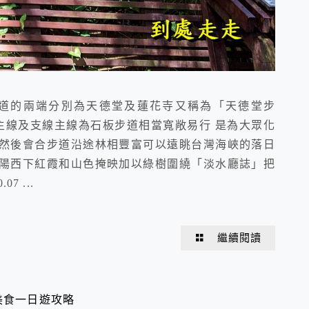
道的兩端分別為天德堂及蓮花寺又稱為「天德堂步
主線及支線主線為石板步道相當寬敞易行 是為大眾化
然後會合步道沿途林相豐富可以遠眺台灣海峽的落日
陽西下紅霞和山色掩映加以綠樹圍繞「淡水廳誌」把
 ...
繼續閱讀
美食一日遊攻略