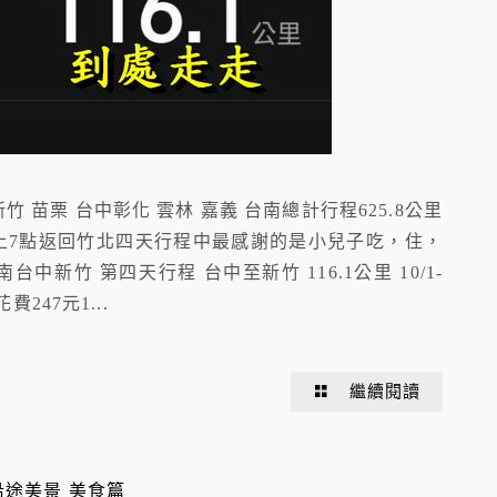
新竹 苗栗 台中彰化 雲林 嘉義 台南總計行程625.8公里
/4晚上7點返回竹北四天行程中最感謝的是小兒子吃，住，
南台中新竹 第四天行程 台中至新竹 116.1公里 10/1-
費247元1...
繼續閱讀
沿途美景 美食篇