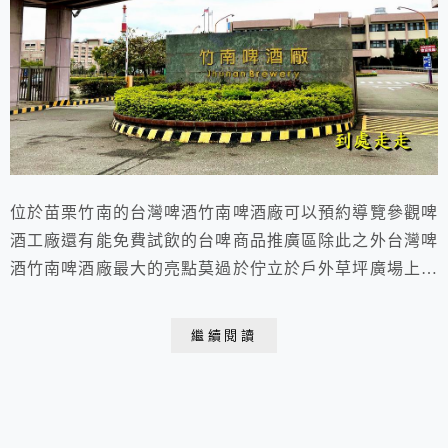
位於苗栗竹南的台灣啤酒竹南啤酒廠可以預約導覽參觀啤
酒工廠還有能免費試飲的台啤商品推廣區除此之外台灣啤
酒竹南啤酒廠最大的亮點莫過於佇立於戶外草坪廣場上的
超巨型18天生啤酒瓶以及在啤酒槽體建築外牆上彩繪而
成的巨大台灣啤酒罐絕對是到此必拍打卡景
繼續閱讀
點 2022.02.05. 于苗栗 竹南啤酒廠竹南啤酒廠是座啤酒
主題觀光園區進入啤酒廠入口處多了一個倒啤酒的裝置藝
術小水池就是所謂的〝無限暢飲〞的概念吧竹南啤酒廠...