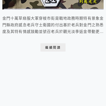
金門十萬草綠服大軍穿梭市街是戰地政務時期特有景象金
門縣政府感念老兵守土衛國的付出基於老兵對金門之熟悉
度及其特有情感鼓勵並號召老兵於觀光淡季返金帶動更多
老兵來金旅遊 2021.11.25. 于金門2021金門老兵召集令金
門老兵召集令自110年10月15日起至12月15日一連舉辦兩
繼續閱讀
個月只要是曾在金門服役且已退役的陸、海、空軍老兵重
返英雄島備妥金門服役佐證文件、身分證及15日內來金
機票並完成指定活動任務...