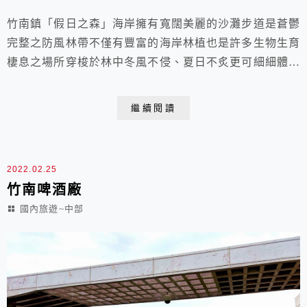
竹南鎮「假日之森」海岸擁有寬闊美麗的沙灘步道是蒼鬱
完整之防風林帶不僅有豐富的海岸林植也是許多生物生育
棲息之場所穿梭於林中冬風不侵、夏日不炙更可細細體驗
大自然的美實在是四季最佳的選擇 2022.02.05. 于苗栗竹
南 假日之森假日之森地址： 苗栗縣竹南鎮竹興里竹圍仔
繼續閱讀
92號竹南鎮從龍鳳漁港至中港溪畔是長約3公里的狹長海
岸森林裡面設有自行車及人行用步道其中假日之森一段步
道是沿著海濱沙岸懸崖旁設置由於風...
2022.02.25
竹南啤酒廠
國內旅遊~中部