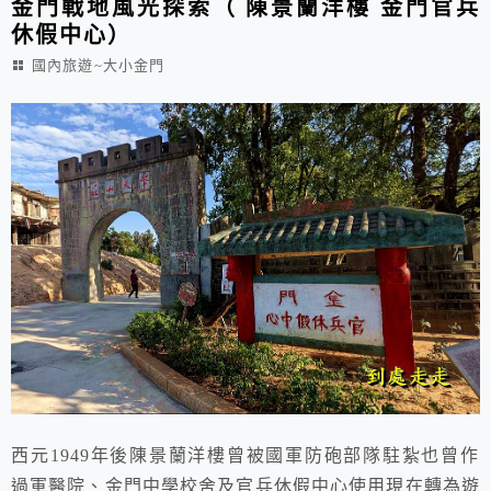
金門戰地風光探索（ 陳景蘭洋樓 金門官兵
休假中心）
國內旅遊~大小金門
西元1949年後陳景蘭洋樓曾被國軍防砲部隊駐紮也曾作
過軍醫院、金門中學校舍及官兵休假中心使用現在轉為遊