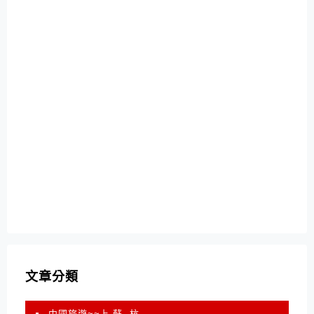
文章分類
中國旅遊~~上 蘇 .杭