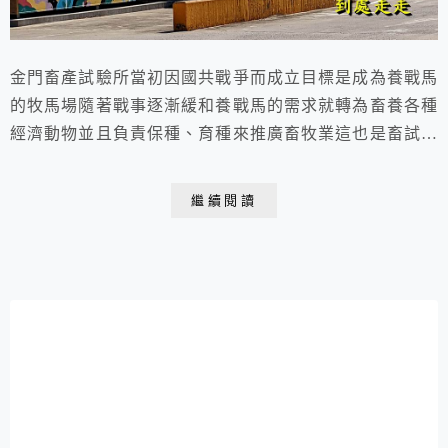
金門畜產試驗所當初因國共戰爭而成立目標是成為養戰馬
的牧馬場隨著戰事逐漸緩和養戰馬的需求就轉為畜養各種
經濟動物並且負責保種、育種來推廣畜牧業這也是畜試所
被視為動物園的原因 2021.11.25. 于金門 畜產試驗所金
門縣畜產試驗所位置金門縣金湖鎮惠民富康農莊17號金
繼續閱讀
門縣畜產試驗所於西元1958年成立原為金門縣牧馬場
1979年更名為金門縣畜牧場1985年再改制為金門縣畜產
試驗所金牪餐廳為雄獅集團所投資...