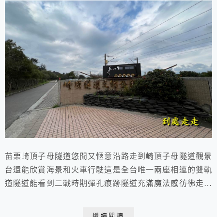
苗栗崎頂子母隧道悠閒又愜意沿路走到崎頂子母隧道觀景
台還能欣賞海景和火車行駛這是全台唯一兩座相連的雙軌
道隧道能看到二戰時期彈孔痕跡隧道充滿魔法感彷彿走進
神隱少女奇幻世界 2022.02.05. 于苗栗崎頂子母隧道位於
苗栗竹南有一處歷史悠久的廢棄舊鐵路隧道「崎頂子母隧
繼續閱讀