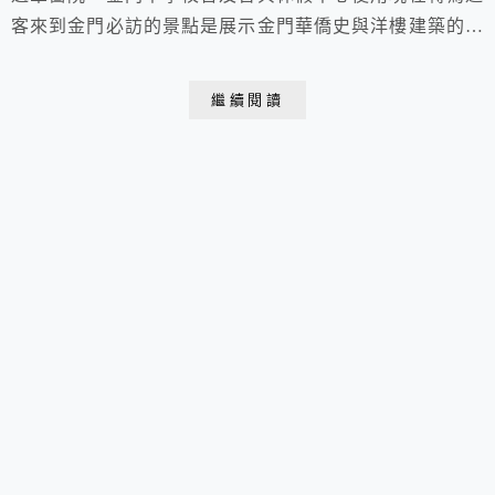
客來到金門必訪的景點是展示金門華僑史與洋樓建築的館
舍 2021.11.25. 于金門 陳景蘭洋樓 官兵休假中心我們來
到軍管時期是金門官兵休假中心的「擎天山莊」「擎天山
繼續閱讀
莊」內有「陳景蘭洋樓」改建的「金門官兵休假中心」及
「金湯公園」為城牆式拱門到了陳景蘭洋樓入口還留有早
期金門官兵休假中心字樣當年主要是...