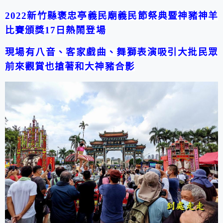
2022
新竹縣褒忠亭義民廟義民節祭典暨神豬神羊
比賽頒獎
17
日熱鬧登場
現場有八音、客家戲曲、舞獅表演吸引大批民眾
前來觀賞也搶著和大神豬合影