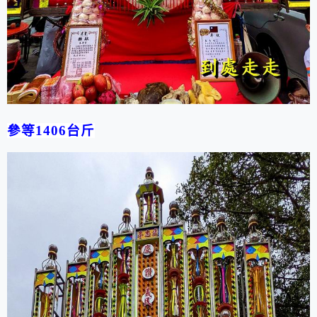
參等
1406
台斤