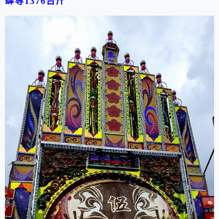
肆等
1376
台斤