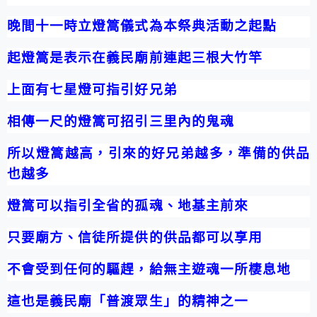
晚間十一時立燈篙儀式為本祭典活動之起點
起燈篙是表示在義民廟前連起三根大竹竿
上面有七星燈可指引好兄弟
相傳一尺的燈篙可招引三里內的鬼魂
所以燈篙越高，引來的好兄弟越多，準備的供品
也越多
燈篙可以指引全省的孤魂、地基主前來
只要廟方、信徒所提供的供品都可以享用
不會受到任何的驅趕，給無主遊魂一所棲息地
這也是義民廟「普渡眾生」的精神之一