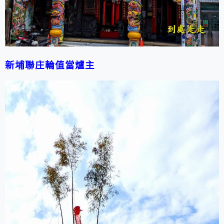
新埔聯庄輪值當爐主