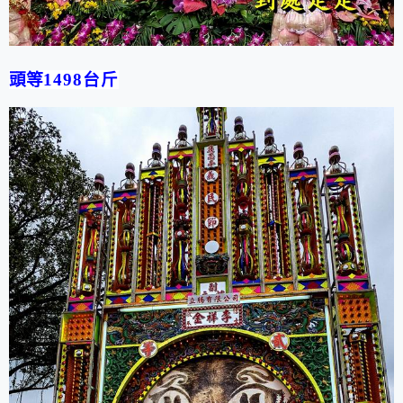
頭等
1498
台斤