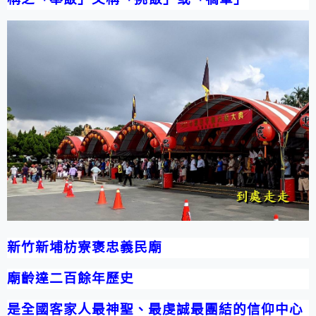
新竹新埔枋寮褒忠義民廟
廟齡達二百餘年歷史
是全國客家人最神聖、最虔誠最團結的信仰中心