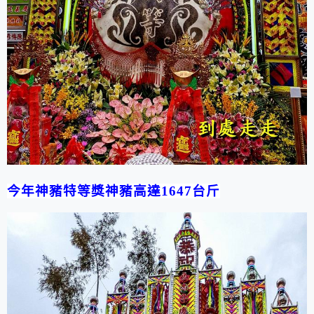
今年神豬特等獎神豬高達
1647
台斤