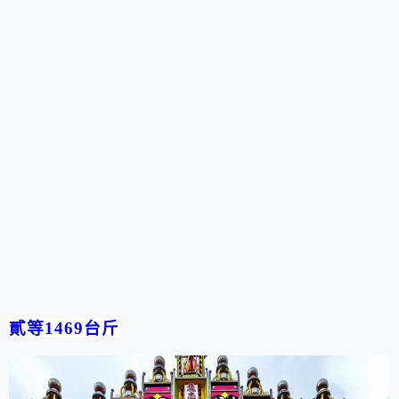
貳等
1469
台斤