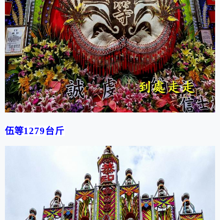
伍等
1279
台斤