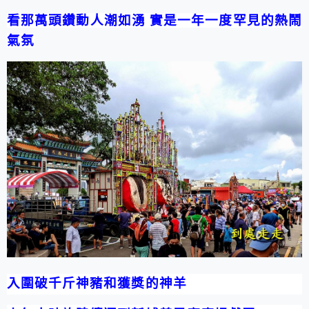
看那萬頭鑽動人潮如湧 實是一年一度罕見的熱鬧
氣氛
入圍破千斤神豬和獲獎的神羊