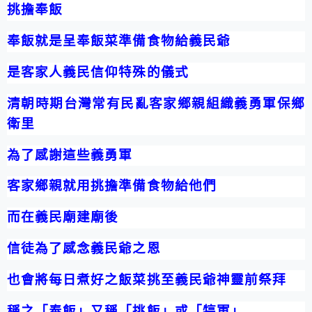
挑擔奉飯
奉飯就是呈奉飯菜準備食物給義民爺
是客家人義民信仰特殊的儀式
清朝時期台灣常有民亂客家鄉親組織義勇軍保鄉
衛里
為了感謝這些義勇軍
客家鄉親就用挑擔準備食物給他們
而在義民廟建廟後
信徒為了感念義民爺之恩
也會將每日煮好之飯菜挑至義民爺神靈前祭拜
稱之「奉飯」
又稱「挑飯」或「犒軍」