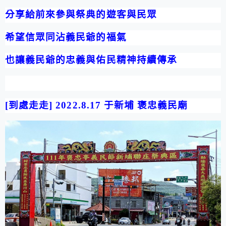
分享給前來參與祭典的遊客與民眾
希望信眾同沾義民爺的福氣
也讓義民爺的忠義與佑民精神持續傳承
[
到處走走
] 2022.8.17
于新埔 褒忠義民廟