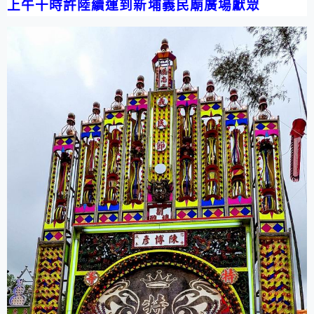
上午十時許陸續運到新埔義民廟廣場獻眾