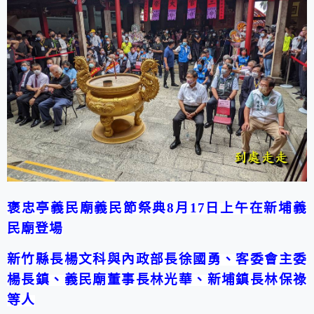
褒忠亭義民廟義民節祭典
8
月
17
日上午在新埔義
民廟登場
新竹縣長楊文科與內政部長徐國勇、客委會主委
楊長鎮、義民廟董事長林光華、新埔鎮長林保祿
等人