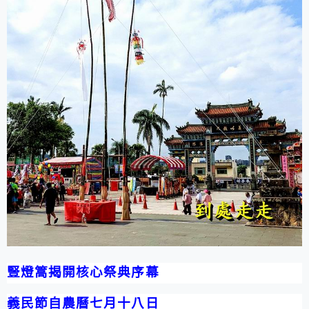
豎燈篙揭開核心祭典序幕
義民節自農曆七月十八日