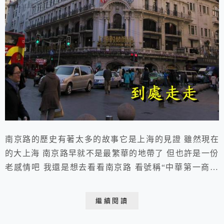
南京路的歷史有著太多的故事它是上海的見證 雖然現在
的大上海 南京路早就不是最繁華的地帶了 但也許是一份
老感情吧 我還是想去看看南京路 看號稱“中華第一商業
街”的老上海 2013.12.11 于上海 南京路 上海南京路是
世界上最著名、最繁華的商業街之一 也是上海開埠後最
繼續閱讀
早建立的一條商業街 被譽為"中華商業第一街" 全長5.5公
里 以西藏中路為界 分為東西兩段去上海是一定要逛逛南