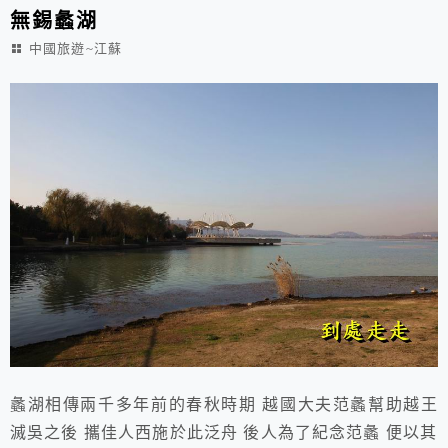
無錫蠡湖
中國旅遊~江蘇
蠡湖相傳兩千多年前的春秋時期 越國大夫范蠡幫助越王
滅吳之後 攜佳人西施於此泛舟 後人為了紀念范蠡 便以其