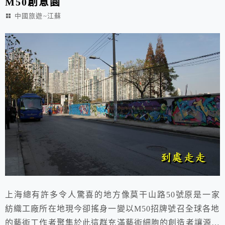
M50創意園
中國旅遊~江蘇
上海總有許多令人驚喜的地方像莫干山路50號原是一家
紡織工廠所在地現今卻搖身一變以M50招牌號召全球各地
的藝術工作者聚集於此這群充滿藝術細胞的創造者讓源源