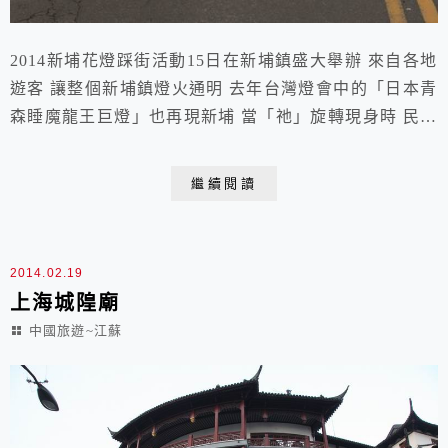
2014新埔花燈踩街活動15日在新埔鎮盛大舉辦 來自各地
遊客 讓整個新埔鎮燈火通明 去年台灣燈會中的「日本青
森睡魔龍王巨燈」也再現新埔 當「祂」旋轉現身時 民眾
為之瘋狂 「好巨大，近看好震撼！」 2014.02.15 于新
埔 新埔花燈創意踩街活動6時30分登場 除了睡魔巨燈
繼續閱讀
外，還有彌勒佛大燈、天穿大燈及義民大燈等 共分為6個
集結點出發 每座巨燈中間穿插各界組成的舞龍舞獅、管
樂、旗隊、原住民舞蹈...
2014.02.19
上海城隍廟
中國旅遊~江蘇