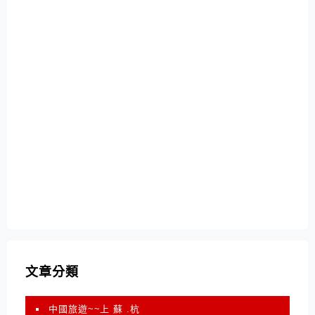
文章分類
中國旅遊~~上 蘇 .杭