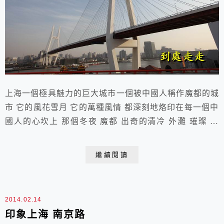
上海一個極具魅力的巨大城市一個被中國人稱作魔都的城
市 它的風花雪月 它的萬種風情 都深刻地烙印在每一個中
國人的心坎上 那個冬夜 魔都 出奇的清冷 外灘 璀璨 透
亮 平時裏 匆忙的腳步 遺忘在霓虹的深處 有種東西 叫寧
靜 跑出來 駕輕 就熟... 遊竄於 全身 2013.12.11 于上海
繼續閱讀
外灘徜徉在這裏 我們領略著上海母親河——黃浦江的風
采遠眺著對岸浦東陸家嘴地區的新姿感受著綠樹花壇間大
都市園林的...
2014.02.14
印象上海 南京路