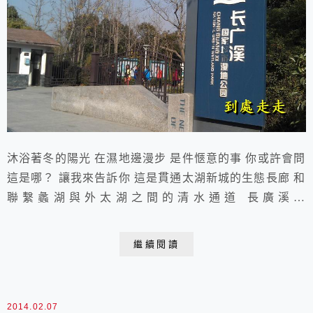
沐浴著冬的陽光 在濕地邊漫步 是件愜意的事 你或許會問
這是哪？ 讓我來告訴你 這是貫通太湖新城的生態長廊 和
聯繫蠡湖與外太湖之間的清水通道 長廣溪濕
地 2013.12.10 于無錫
繼續閱讀
2014.02.07