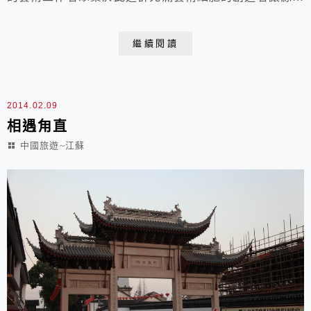
不絕的靈感在老廠房內生根 2013.12.11 于上海M50創意
園位於蘇州河南岸莫干山路50號 園區佔地面積約36畝第
繼續閱讀
一幕出現的是塗鴉牆一層新的覆蓋一層舊的M50創意園外
牆的塗鴉牆充滿了創意經過一路的塗鴉區然後走到底就是
M50啦！創意園的裡面有一個...
2014.02.09
相遇甪直
中國旅遊~江蘇