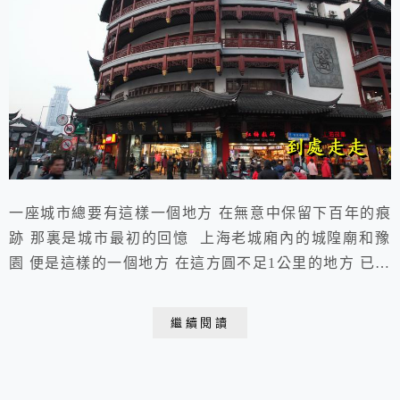
一座城市總要有這樣一個地方 在無意中保留下百年的痕
跡 那裏是城市最初的回憶 上海老城廂內的城隍廟和豫
園 便是這樣的一個地方 在這方圓不足1公里的地方 已經
整整熱鬧了幾百年 2013.12.12 于上海 到上海不去城隍
廟，等於沒到過大上海綠波廊座落於老城隍廟九曲橋畔三
繼續閱讀
層仿明清建築，青瓦朱欄飛簷翹角，與湖心亭相映成輝上
海城隍廟 暢熙樓上海老城隍廟地區的傳統特色商品老街
上的“西洋鏡”老上海的標誌南翔...