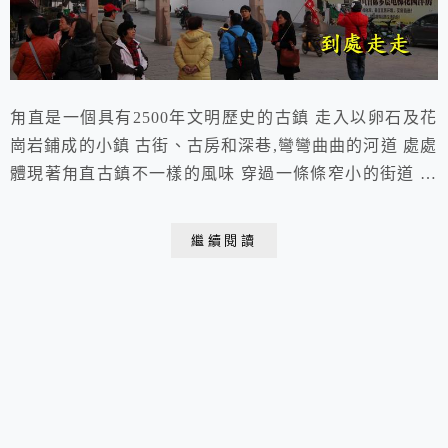
甪直是一個具有2500年文明歷史的古鎮 走入以卵石及花
崗岩鋪成的小鎮 古街、古房和深巷,彎彎曲曲的河道 處處
體現著甪直古鎮不一樣的風味 穿過一條條窄小的街道 看
著那破舊的黛瓦粉牆 仿佛是在讀一本本古老的
書 2013.12.10 于蘇州 甪直古鎮甪直！不是用直 也不是
繼續閱讀
角直不識此字 只因你未去甪直當你達到那裏的時候你會
發現那裏“甪”字用的真的很貼切三橫三豎交叉成一個唯美
的水鄉古鎮是乎都有這樣的一個牌...