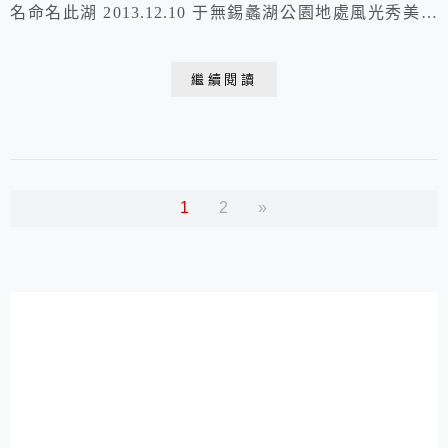
名命名此湖 2013.12.10 于無錫蠡湖公園地處風光秀美的
蠡湖之濱，是國家重點名勝區“太湖”的主要景點之一占地
123畝其中水域面積約五分之二，以水景見長蠡湖原名漆
繼續閱讀
湖、五裏湖相傳春秋時越國大夫范蠡偕美人西施泛舟于此
湖因人而得名，園因湖而得名該園三面環水，遠眺翠嶂連
綿，近聞長浪拍岸南堤春曉，桃紅...
1
2
»