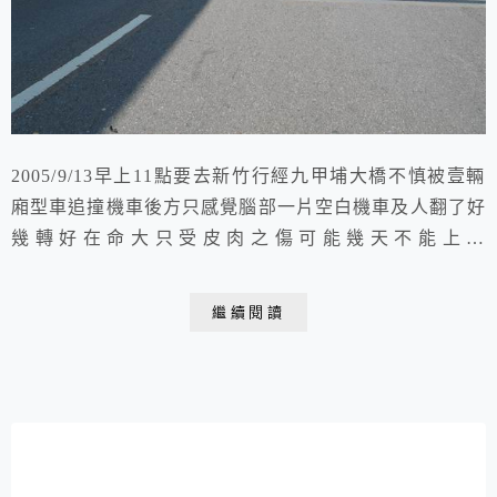
2005/9/13早上11點要去新竹行經九甲埔大橋不慎被壹輛
廂型車追撞機車後方只感覺腦部一片空白機車及人翻了好
幾轉好在命大只受皮肉之傷可能幾天不能上班
2005.09.13. 于新竹 九甲埔大橋
繼續閱讀