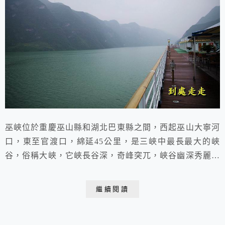
巫峽位於重慶巫山縣和湖北巴東縣之間，西起巫山大寧河
口，東至官渡口，綿延45公里，是三峽中最長最大的峽
谷，俗稱大峽，它峽長谷深，奇峰突兀，峽谷幽深秀麗，
素以“秀”著稱。 2015.11.10 于巫峽巫峽位於重慶巫山縣
和湖北巴東縣之間，45公里，峽谷幽深秀麗，是三峽最
繼續閱讀
連貫、最整齊的峽谷唐詩曰：曾經滄海難為水，除卻巫山
不是雲。可見巫山雲雨乃是天下雲雨之冠。船到巫峽，巫