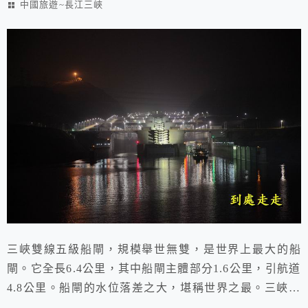
中國旅遊~長江三峽
三峽雙線五級船閘，規模舉世無雙，是世界上最大的船
閘。它全長6.4公里，其中船閘主體部分1.6公里，引航道
4.8公里。船閘的水位落差之大，堪稱世界之最。三峽大
壩壩前正常蓄水位為海拔175米高程，而壩下通航最低水