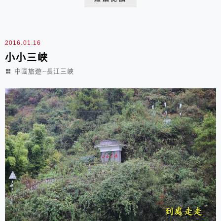
聳峙江南，赤甲山巍峨江北，兩山對峙，天開一線，峽張
一門，故稱夔門 船入瞿塘峽，江面驟然變窄，兩岸石
壁皆如刀削斧劈，山勢之高...
2016.01.16
小小三峡
中國旅遊~長江三峽