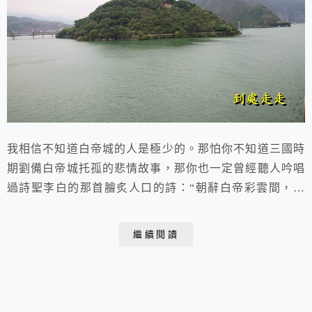
我相信不知道白帝城的人是極少的。那怕你不知道三國時
期劉備白帝城托孤的悲情故事，那你也一定曾經聽人吟唱
過詩聖李白的那首膾炙人口的詩：“朝辭白帝彩雲間，千
里江陵一日還。兩岸猿聲啼不住，輕舟已過萬重山”。多
美的意境。 2015.11.10于白帝城 由於三峽庫區蓄水，江
繼續閱讀
面上升一百多公尺，白帝城如今變成長江中的一個小島因
為白帝城已經成為一座孤島，所以要到白帝城只有走風雨
廊橋。下船參觀奉節白帝城在碼頭賣魚乾的...