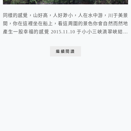
同樣的感覺，山好高，人好渺小，人在水中游，川于美景
間，你在這裡坐在船上，看這周圍的景色你會自然而然地
產生一股幸福的感覺 2015.11.10 于小小三峽滴翠峽結束
之際，遊輪要在這裡靠岸，改坐烏篷船進入更為狹窄的
“小小三峽” 在這裡需要換乘小船遊覽小小三峽，所以我
繼續閱讀
們在這裡上岸了上岸之後，換乘的小型烏篷船。每條小型
烏篷船上大概20人左右巫山小小三峽是大寧河小三峽姊
妹峽,因比大寧河小三峽更小,故名小小三...