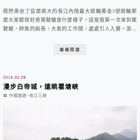
既然乘坐了這麼高大的長江內陸最大遊輪黃金3號遊輪那
麼大家都很好奇駕駛艙是什麼樣子，這是我第一次來到駕
駛艙，帥氣的船長，大氣的工作間，處處引人入勝。游輪
繼續逆流而上，上午行程為參觀駕駛艙開始認真第一次仔
細打望傳說中的大船駕駛艙參觀房 是自費行程遊客憑藉
繼續閱讀
著參觀證才能進入駕駛艙參觀駕駛艙的參觀約30分
鐘 2015.11.11于黃金3號遊輪 駕駛艙
2016.01.28
漫步白帝城，遠眺瞿塘峽
中國旅遊~長江三峽