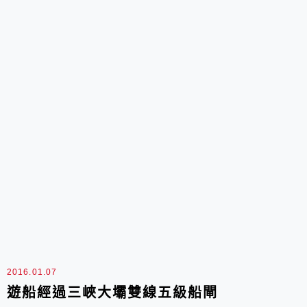
峽比西陵峽更高，山峰更險峻巫峽峽谷的...
2016.01.07
遊船經過三峽大壩雙線五級船閘