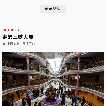
位62米高程，這就是說，船閘上下落差達113米，船舶通
繼續閱讀
過船閘要翻越40層樓房的高度 2015.11.09 于三峽大壩 雙
線五級船閘夜幕降臨後，今夜大家都沒睡覺，因為今晚的
重頭戲即將到來“船過三...
2016.01.04
走過三峽大壩
中國旅遊~長江三峽