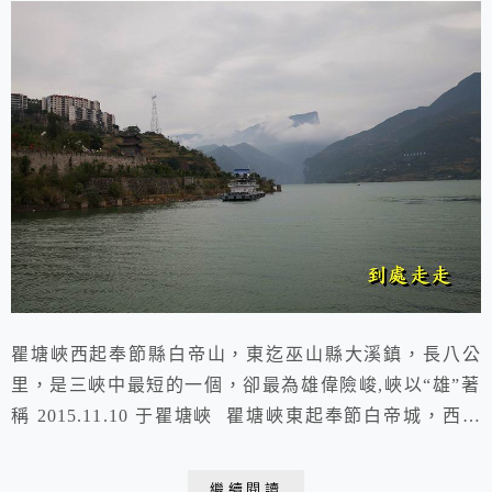
瞿塘峽西起奉節縣白帝山，東迄巫山縣大溪鎮，長八公
里，是三峽中最短的一個，卻最為雄偉險峻,峽以“雄”著
稱 2015.11.10 于瞿塘峽 瞿塘峽東起奉節白帝城，西至
大溪，長約八公里，寬一至二百公尺，最窄處只有幾十公
尺，有“夔門天下雄"之稱。 瞿塘峽西入口處，白鹽山
繼續閱讀