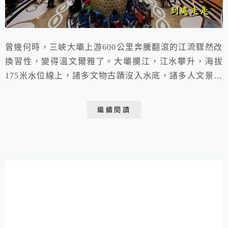
曾幾何時，三峽大壩上游600公里奔騰翻滾的江流驟然改
換習性，變得溫文爾雅了。大壩攔江，江水攀升，海拔
175米水位線上，諸多文物古蹟沒入水底，諸多人文景觀
永遠消失，許多承載千年歲月風雨傲然屹立古鎮亦隨之消
逝。 2015.11.09 于三峽大壩黃金三號郵輪（宜昌出發）
繼續閱讀
第二天的行程安排是上午遊覽“三峽人家”，下午遊覽“三
峽大壩”停靠三鬥坪鎮碼頭。三鬥坪鎮隸屬於湖北省宜昌
市夷陵區，地處“三峽畫廊”之稱的西...