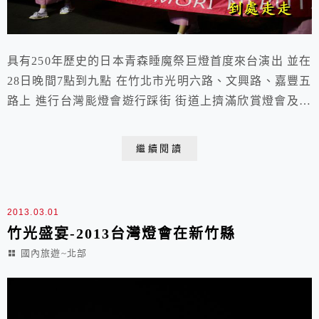
具有250年歷史的日本青森睡魔祭巨燈首度來台演出 並在
28日晚間7點到九點 在竹北市光明六路、文興路、嘉豐五
路上 進行台灣颩燈會遊行踩街 街道上擠滿欣賞燈會及踩
街民眾 眾人皆夾道驚呼燈會好看 龍王燈車的技藝與氣
魄 令人一輩子人難忘 2013.02.28 于竹北市高鐵特定
繼續閱讀
區 被日本喻為重要無形資產的青森睡魔祭睡魔巨燈大陣
仗隊伍從光明六路東二段與嘉豐五路一段交叉路口出發感
受青森市的熱情 「LA-...
2013.03.01
竹光盛宴-2013台灣燈會在新竹縣
國內旅遊~北部