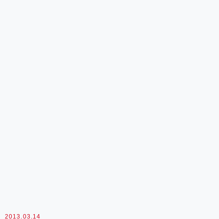
里山區給遊客參觀旅遊以來增加收入及顧及山上物資運補
奮起湖車庫原來為火車保修站現為陳...
2013.03.14