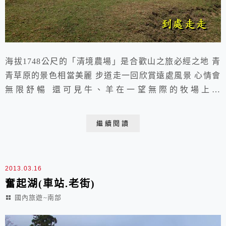
海拔1748公尺的「清境農場」是合歡山之旅必經之地 青
青草原的景色相當美麗 步道走一回欣賞遠處風景 心情會
無限舒暢 還可見牛、羊在一望無際的牧場上活
動 2013.03.16 于台十四甲線霧社往合歡山途中 清境農
場位於南投縣仁愛鄉境內，成立於1961年2月20日，1965
繼續閱讀
年，當任的行政院長蔣經國先生，關心民情常下鄉四處巡
視，眼前此地之景玫清幽，氣候宜人，山勢天成，感於此
處「清新空氣任君取，境地幽雅...
2013.03.16
奮起湖(車站.老街)
國內旅遊~南部