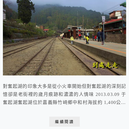
對奮起湖的印象大多是從小火車開始但對奮起湖的深刻記
憶卻是老街裡的歲月痕跡和濃濃的人情味 2013.03.09 于
奮起湖奮起湖位於嘉義縣竹崎鄉中和村海拔約 1,400公尺
因東、西、北三面環山中間低平形如畚箕故舊稱畚箕湖奮
起湖是阿里山森林鐵道最大的中繼站民國元年正式通車的
繼續閱讀
森林鐵道初期主要以載運木材及伐木工人為主後來開放阿