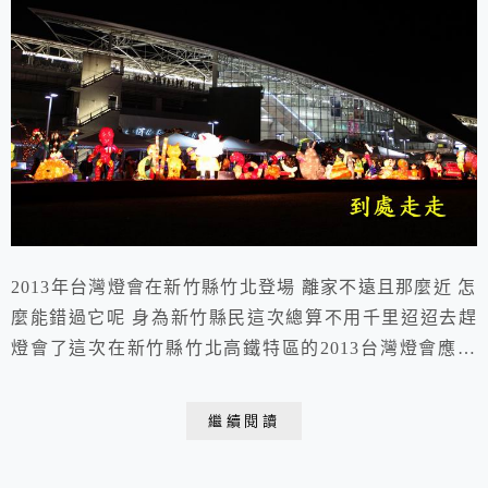
2013年台灣燈會在新竹縣竹北登場 離家不遠且那麼近 怎
麼能錯過它呢 身為新竹縣民這次總算不用千里迢迢去趕
燈會了這次在新竹縣竹北高鐵特區的2013台灣燈會應該
稱得上是歷年來最壯觀最精彩的燈會吧開幕前一天前往一
睹風采搶先拍照元宵節當晚又意猶未盡再度前往 主題燈
繼續閱讀
「騰蛟啟盛」伴隨著雷射光束、煙火和民眾尖叫 為台灣
燈會帶來震撼與歡樂 2013.02.24 于竹北市高鐵特定