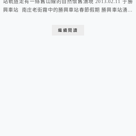
站軌道走有一絲舊山線的自然懷舊湧現 2013.02.11 于勝
興車站 南庄老街霧中的勝興車站春節假期 勝興車站湧入
大量的遊客們到此遊玩懷舊的擺設 表現濃厚的客家味商
店舊山線鐵道目前已沒有火車行駛可以盡情的走在鐵道上
繼續閱讀
~~鐵軌上迷你火車緩緩駛來看看他們坐著多開心比坐真
的火車還興奮呢？很紅的老吳手工老鐵馬滷味魚籐坪斷橋
位在苗栗縣三義鄉又稱龍騰斷橋或糯米...