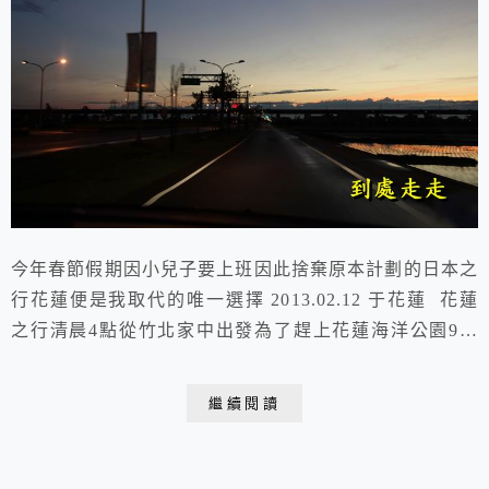
今年春節假期因小兒子要上班因此捨棄原本計劃的日本之
行花蓮便是我取代的唯一選擇 2013.02.12 于花蓮 花蓮
之行清晨4點從竹北家中出發為了趕上花蓮海洋公園9點
開園因要遊遍全園區要花一天的時間才夠呢！ 從黑暗到
天亮到達花蓮已是早上9點了 花蓮之行大兒子辛苦了 花
繼續閱讀
蓮海洋公園位於壽豐鄉鹽寮村面向太平洋的山坡地規劃有
八大主題樂園包括歐式建築景觀的海洋村、海獅探險島、
海洋劇場、嘉年華歡樂街、海盜灣、布...