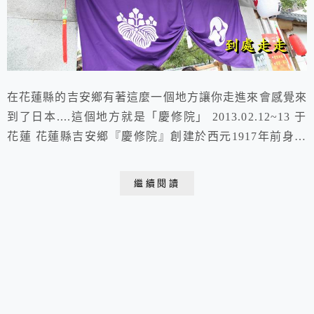
在花蓮縣的吉安鄉有著這麼一個地方讓你走進來會感覺來
到了日本....這個地方就是「慶修院」 2013.02.12~13 于
花蓮 花蓮縣吉安鄉『慶修院』創建於西元1917年前身是
日本真言宗高野派『吉野布教所』 1945年改名為「慶修
院」為第三級古蹟西元1917年日人為了安定遠渡重洋開
繼續閱讀
墾思念故鄉的日本民心為了提供一個讓日人移民安定的力
量也為了傳教一位名為川端滿二的長者於是決定在此籌建
屬日本真言宗高野派的...