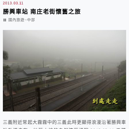
2013.03.11
勝興車站 南庄老街懷舊之旅
國內旅遊~中部
三義附近常起大霧霧中的三義此時更顯得浪漫沿著勝興車