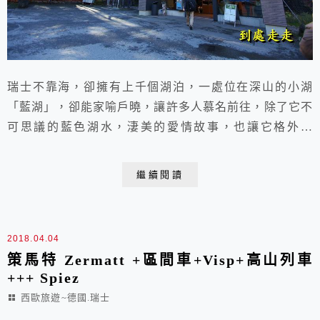
瑞士不靠海，卻擁有上千個湖泊，一處位在深山的小湖
「藍湖」，卻能家喻戶曉，讓許多人慕名前往，除了它不
可思議的藍色湖水，淒美的愛情故事，也讓它格外引
人。 2017.10.31 于瑞士 藍湖藍湖位在瑞士的坎德格倫
德地區，這帶被規劃為自然公園Blausee Nature Park停好
繼續閱讀
車 一下車就是售票處太一旅行領隊帶我們來到了這夢幻
仙境走進青苔覆蓋的森林 馬上覺得空氣清新極了步行短
短三分鐘藍綠色的湖水立...
2018.04.04
策馬特 Zermatt +區間車+Visp+高山列車
+++ Spiez
西歐旅遊~德國.瑞士