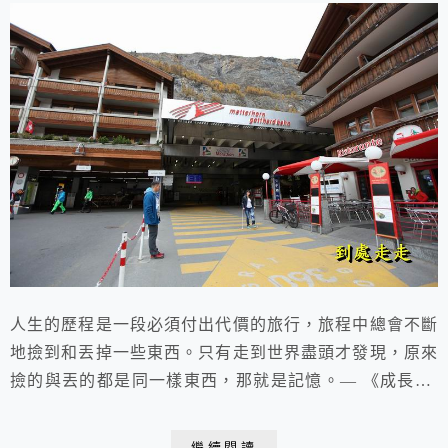
人生的歷程是一段必須付出代價的旅行，旅程中總會不斷
地撿到和丟掉一些東西。只有走到世界盡頭才發現，原來
撿的與丟的都是同一樣東西，那就是記憶。— 《成長》
2017.10.31 于瑞士策馬特 Zermatt08:37搭乘★區間車至
Visp 轉★高山列車 預計車班 08:37/10:24 1hr46min前往
繼續閱讀