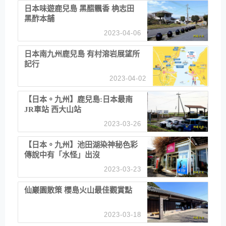
日本味遊鹿兒島 黑醋飄香 桷志田
黑酢本舖
2023-04-06
日本南九州鹿兒島 有村溶岩展望所
記行
2023-04-02
【日本。九州】鹿兒島:日本最南
JR車站 西大山站
2023-03-26
【日本。九州】池田湖染神秘色彩
傳說中有「水怪」出沒
2023-03-23
仙巖園散策 櫻島火山最佳觀賞點
2023-03-18