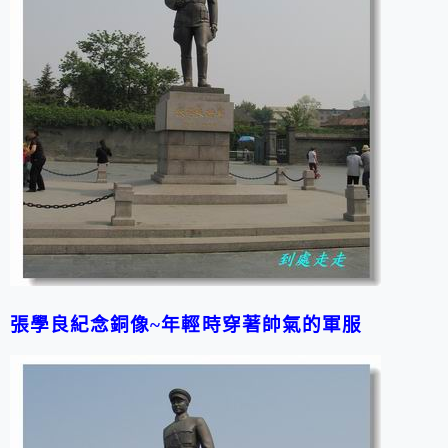
張學良紀念銅像~年輕時穿著帥氣的軍服