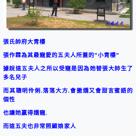
張氏帥府大青樓
張作霖為其最寵愛的五夫人所蓋的”小青樓”
據說這五夫人之所以受寵是因為她替張大帥生了
多名兒子
而其聰明伶俐.落落大方.會撒嬌又會甜言蜜語的
個性
也讓她贏得嬌寵.
而這五夫也非常照顧娘家人