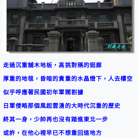
走過沉重舖木地板，高挑對稱的迴廊
厚重的地毯，昏暗的貴重的水晶燈下，人去樓空
似乎呼應著民國初年軍閥割據
日軍侵略那個風起雲湧的大時代沉重的歷史
終其一身，少帥再也沒有踏進東北一步
或許，在他心裡早已不想重回這地方