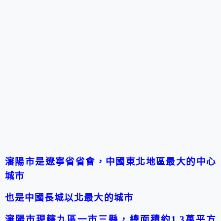
瀋陽市是
遼寧省
省會
，
中國東北
地區最大的中心
城市
也是中國
長城
以北最大的城市
瀋陽市現轄九區一市三縣，總面積約1.3萬
平方