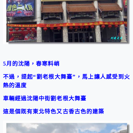
5月的沈陽，春寒料峭
不過，提起“劉老根大舞臺”，馬上讓人感受到火
熱的溫度
車輛經過沈陽中街劉老根大舞臺
這是個既有東北特色又古香古色的建築