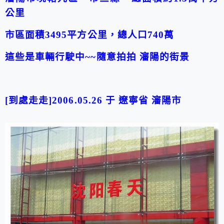
公里
市區面積3495平方公里，總人口740萬
這些是車輛行駛中~~隨意拍拍 瀋陽的街景
[到處走走]2006.05.26 于
遼寧省 瀋陽市