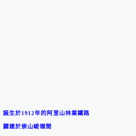
誕生於
1912
年的阿里山林業鐵路
闢建於崇山峻嶺間