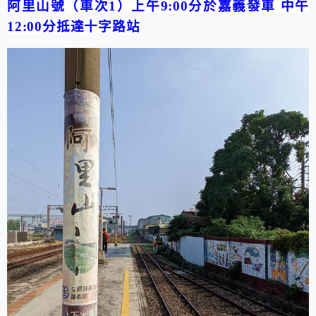
阿里山
號（車次
1
）上午
9:00
分於嘉義發車
中午
12:00
分抵達十字路站