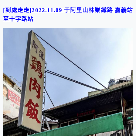
[
到處走走
]2022.11.0
9
于
阿里山林業鐵路
嘉義站
至
十字路站