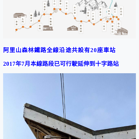
阿里山森林鐵路全線沿途共設有
20
座車站
2017
年
7
月本線路段已可行駛延伸到十字路站