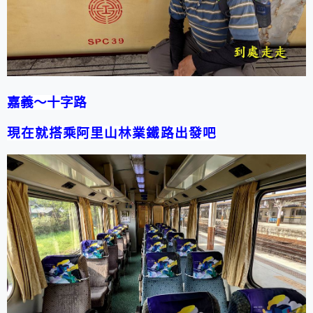
嘉義
～十字路
現在就搭
乘
阿里山林業鐵路出發吧