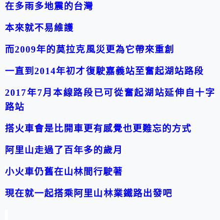
在多雨多地震的台灣
本來就不易維護
而
2009
年的莫拉克風災更為它帶來重創
一直到
2014
年初才復駛嘉義站至奮起湖站路段
2017
年
7
月本線路段已可從奮起湖站延伸自十字
路站
搭火車會是比開車更有感覺也更難忘的方式
阿里山走過了百年多的歲月
小火車仍舊在山林間行駛著
現在就一起搭乘阿里山林業鐵路出發吧