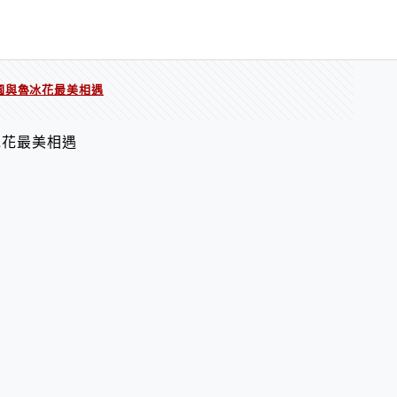
園與魯冰花最美相遇
冰花最美相遇