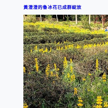
黃澄澄的魯冰花已成群綻放