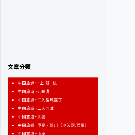
文章分類
中國旅遊~~上 蘇 .杭
中國旅遊~九寨溝
中國旅遊~二入稻城亞丁
中國旅遊~二入西藏
中國旅遊~北疆
中國旅遊~寧夏‧銀川（沙波頭.西夏）
中國旅遊~山東