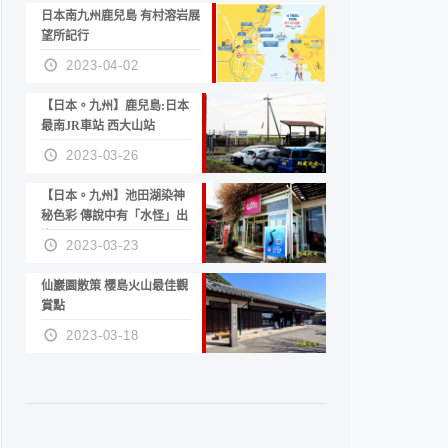
日本南九州鹿兒島 有村溶岩展
望所記行
2023-04-02
【日本。九州】鹿兒島:日本
最南JR車站 西大山站
2023-03-26
【日本。九州】池田湖染神
秘色彩 傳說中有「水怪」出
沒
2023-03-23
仙巖園散策 櫻島火山最佳觀
賞點
2023-03-18