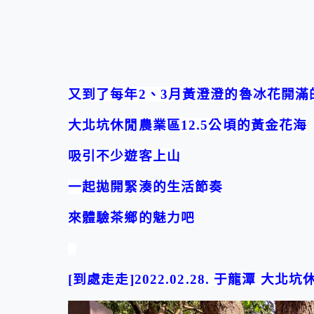
又到了每年
2
、
3
月黃澄澄的魯冰花開滿
大北坑休閒農業區
12.5
公頃的黃金花海
吸引不少遊客上山
一起拋開緊湊的生活節奏
來體驗茶鄉的魅力吧
[
到處走走
]2022.02.28.
于
龍潭
大北坑