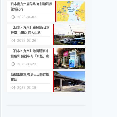
日本南九州鹿兒島 有村溶岩展
望所記行
2023-04-02
【日本。九州】鹿兒島:日本
最南JR車站 西大山站
2023-03-26
【日本。九州】池田湖染神
秘色彩 傳說中有「水怪」出
沒
2023-03-23
仙巖園散策 櫻島火山最佳觀
賞點
2023-03-18