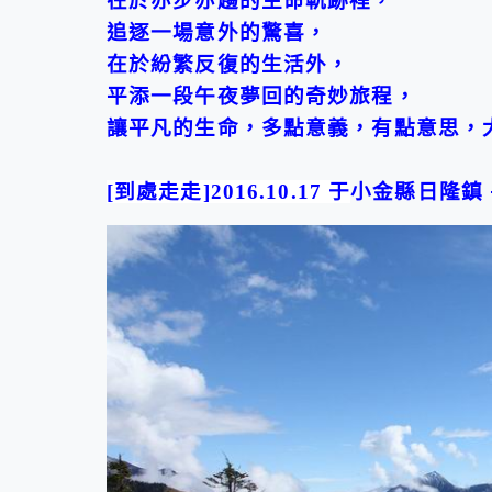
在於亦步亦趨的生命軌跡裡，
追逐一場意外的驚喜，
在於紛繁反復的生活外，
平添一段午夜夢回的奇妙旅程，
讓平凡的生命，多點意義，有點意思，
[
到處走走
]2016.10.
17
于
小金縣日隆鎮