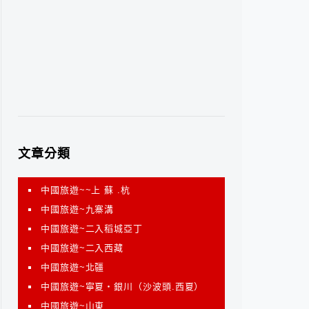
文章分類
中國旅遊~~上 蘇 .杭
中國旅遊~九寨溝
中國旅遊~二入稻城亞丁
中國旅遊~二入西藏
中國旅遊~北疆
中國旅遊~寧夏‧銀川（沙波頭.西夏）
中國旅遊~山東