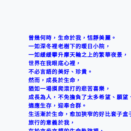
曾幾何時，生命於我，恬靜美麗。
一如深冬裡老樹下的暖日小院，
一如緩緩攀升摩天輪之上的繁華夜景，
世界在我眼底心裡，
不必言語的美好、珍貴。
然而，成長於生命，
猶如一場摸爬滾打的悲苦喜樂，
成
長為人，不免擔負了太多希望、願望
適應生存，迎奉合群。
生活漸於生命，愈加狹窄的好比套子盒
旅行的意義於我，