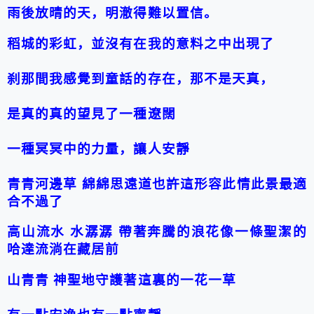
雨後放晴的天，明澈得難以置信。
稻城
的彩虹，並沒有在我的意料之中出現了
刹那間我感覺到童話的存在，那不是天真，
是真的真的望見了一種遼闊
一種冥冥中的力量，讓人安靜
青
青河
邊草
綿綿思遠道也許這形容此情此景最適
合不過了
高山流水
水潺潺
帶著奔騰的浪花像一條聖潔的
哈達流淌在藏居前
山青青
神聖地守護著這裏的一花一草