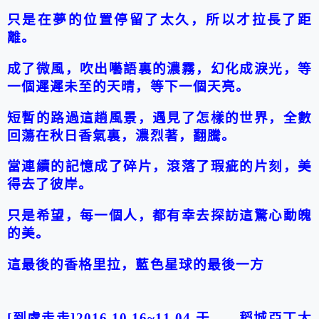
只是在夢的位置停留了太久，所以才拉長了距
離。
成了微風，吹出囈語裏的濃霧，幻化成淚光，等
一個遲遲未至的天晴，等下一個天亮。
短暫的路過這趟風景，遇見了怎樣的世界，全數
回蕩在
秋
日香氣裏，濃烈著，翻騰。
當連續的記憶成了碎片，滾落了瑕疵的片刻，美
得去了彼岸。
只是希望，每一個人，都有幸去探訪這驚心動魄
的美。
這最後的
香格里拉
，藍色星球的最後一方
[
到處走走
]2016.
10
.16
~11.04
于
——
稻城
亞丁
大