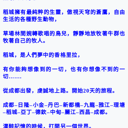
稻城
擁有最純粹的生靈，傲視天穹的蒼鷹，自由
生活的各種野生動物，
草場林間婉轉歌唱的鳥兒，靜靜地放牧著牛群也
牧著自己的牧人。
稻城
，是人們夢中的
香格里拉
，
有你能夠想像到的一切，也有你想像不到的一
切
…….
從
成都
出發，虔誠地上路。開始
20
天的旅程。
成都
–
日隆
–
小金
–
丹巴
–
新都
橋
–
九龍
–
雅江
–
理塘
–
稻城
–
亞丁
–
德欽
–
中甸
–
麗江
–
西昌
–
成都
。
灌醉記憶的時候，打開另一個世界。