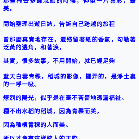
那些榨去多餘念頭的時候，仰望一片雲彩，最
美。
開始
整理出遊日誌，告訴自己跨越的旅程
曾那麼真實地存在，還殘留著紙的香氣，勾勒著
泛黃的邊角，和著淚，
其實，很多故事，不用開始，就已經足夠
藍天白雲青稞，
稻城
的影像，擺弄的，是淨土裏
的一呼一吸。
燎烈的陽光，似乎是在毫不吝嗇地透漏福祉。
種不出水稻的
稻城
，因為青稞而美。
因為種植青稞的人而美。
所以才會有這樣醉人的天際，