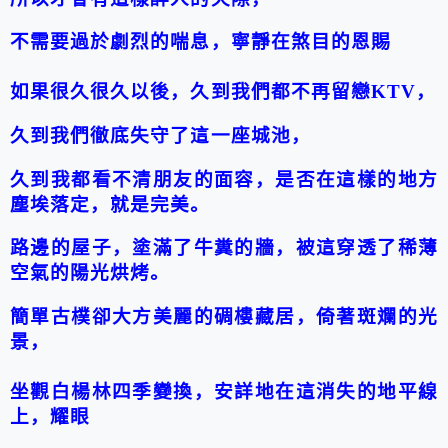
不需要過於劇烈的喘息，寧靜在煞目的恩賜
如果很久很久以後，久到我們都不再留戀
KTV
，
久到我們徹底失守了這一座城池，
久到我都看不清朋友的面容，是否在這樣的地方
塵埃落定，就是完美。
路
邊的屋子，塗滿了牛糞的牆，被這穿透了稀薄
空氣的陽光烘烤。
簡單古樸卻
大方
美麗的碉樓藏居，倚著斑斕的光
景，
坐觀白楊林四季變換，安詳地在這消失的地平線
上，耀眼