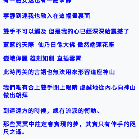
有一點安逸也有一點寧靜
寧靜到連我也融入在這幅畫裏面
雙手不可以觸及
但是我的心已經深深給震撼了
藍藍的天際
仙乃日像大佛
傲然端蓮花座
巍峨偉麗
雄劍如削
直插雲霄
此時再美的言語也無法用來形容這座神山
我們唯有合上雙手閉上眼睛
虔誠地從內心向神山
做出朝拜
到達遠方的時候，總有流淚的衝動。
那些冥冥中註定會實現的夢，其實只有伸手的咫
尺之遙。