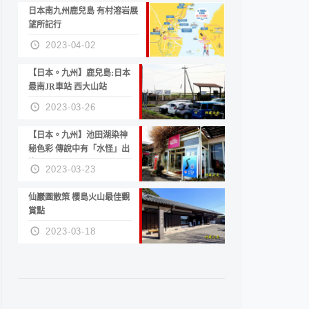
日本南九州鹿兒島 有村溶岩展
望所記行
2023-04-02
【日本。九州】鹿兒島:日本
最南JR車站 西大山站
2023-03-26
【日本。九州】池田湖染神
秘色彩 傳說中有「水怪」出
沒
2023-03-23
仙巖園散策 櫻島火山最佳觀
賞點
2023-03-18