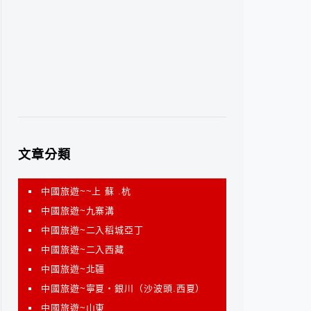
文章分類
中國旅遊~~上 蘇 .杭
中國旅遊~九寨溝
中國旅遊~二入稻城亞丁
中國旅遊~二入西藏
中國旅遊~北疆
中國旅遊~寧夏‧銀川（沙波頭.西夏）
中國旅遊~山東