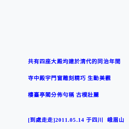
共有四座大殿均建於清代的同治年間
寺中殿宇門窗雕刻精巧 生動美觀
樓臺亭閣分佈勻稱 古樸壯麗
[到處走走]2011.05.14 于四川 峨眉山