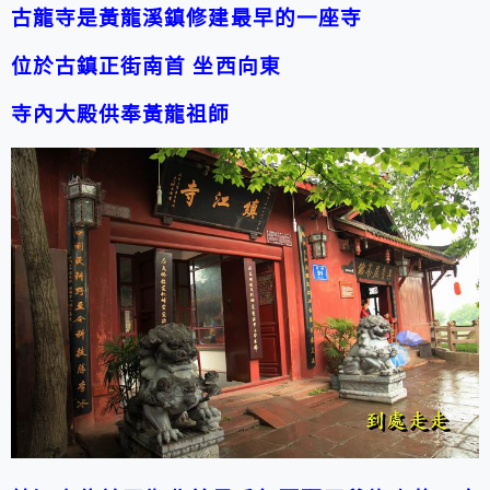
古龍寺是黃龍溪鎮修建最早的一座寺
位於古鎮正街南首 坐西向東
寺內大殿供奉黃龍祖師