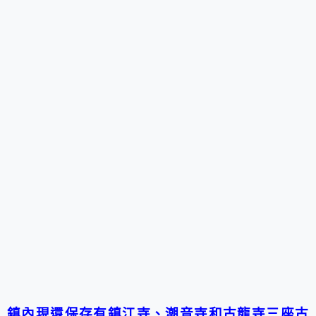
鎮內現還保存有鎮江寺、潮音寺和古龍寺三座古