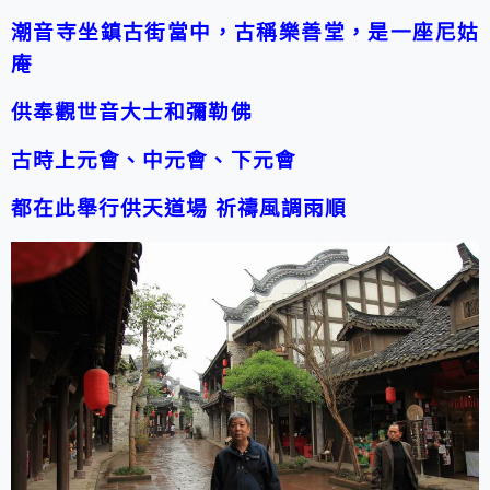
潮音寺坐鎮古街當中，古稱樂善堂，是一座尼姑
庵
供奉觀世音大士和彌勒佛
古時上元會、中元會、下元會
都在此舉行供天道場
祈禱風調雨順