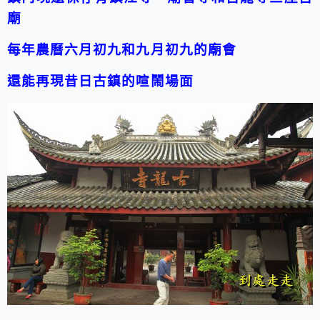
廟
每年農曆六月初九和九月初九的廟會
還能再現昔日古鎮的喧鬧場面