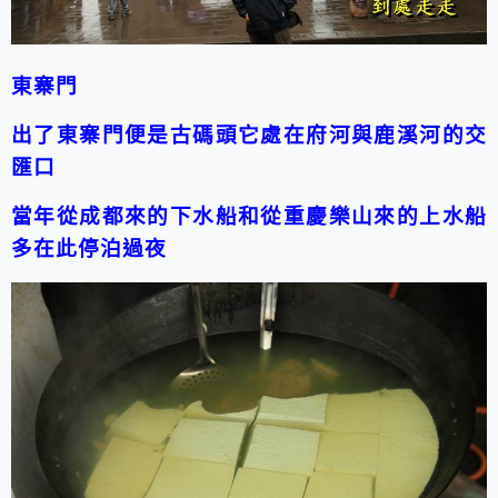
東寨門
出了東寨門便是古碼頭
它處在府河與鹿溪河的交
匯口
當年從成都來的下水船和從重慶樂山來的上水船
多在此停泊過夜