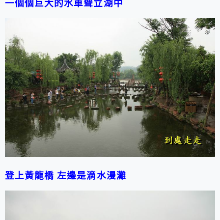
一個個巨大的水車聳立湖中
登上黃龍橋 左邊是滴水漫灘