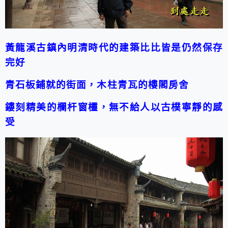
黃龍溪古鎮內明清時代的建築比比皆是仍然保存
完好
青石板鋪就的街面，木柱青瓦的樓閣房舍
鏤刻精美的欄杆窗欞，無不給人以古樸寧靜的感
受