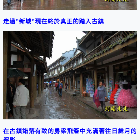
走過”新城”現在終於真正的踏入古鎮
在古鎮錯落有致的房梁飛簷中充滿著往日歲月的