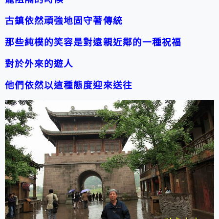
古鎮依然頑強地固守著傳統
那些純樸的笑容是對遠親近鄰的一種祝福
對於外來的遊人
他們依然以這種態度迎來送往