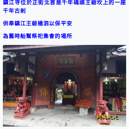
鎮江寺位於正街北首是千年碼頭王爺坎上的一座
千年古剎
供奉鎮江王爺楊泗以保平安
為舊時船幫祭祀集會的場所