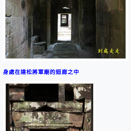
身處在達松將軍廟的迴廊之中