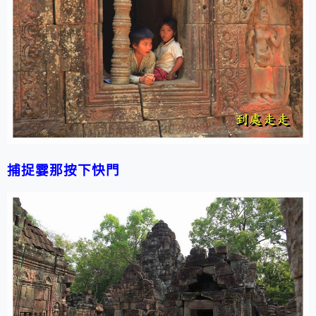
捕捉霎那按下快門