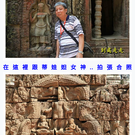
在這裡跟蒂娃妲女神..拍張合照