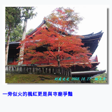
一旁似火的楓紅更是與寺廟爭豔