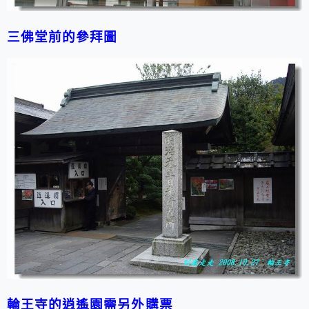
三佛堂前的參拜圖
輪王寺的逍遙園需另外購票