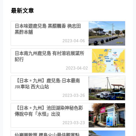
最新文章
日本味遊鹿兒島 黑醋飄香 桷志田
黑酢本舖
2023-04-06
日本南九州鹿兒島 有村溶岩展望所
記行
2023-04-02
【日本。九州】鹿兒島:日本最南
JR車站 西大山站
2023-03-26
【日本。九州】池田湖染神秘色彩
傳說中有「水怪」出沒
2023-03-23
仙巖園散策 櫻島火山最佳觀賞點