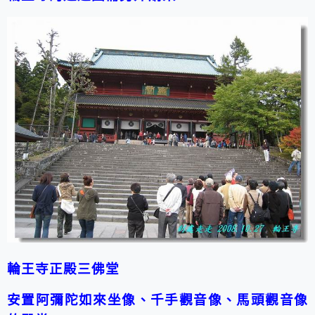
輪王寺正殿三佛堂
安置阿彌陀如來坐像、千手觀音像、馬頭觀音像