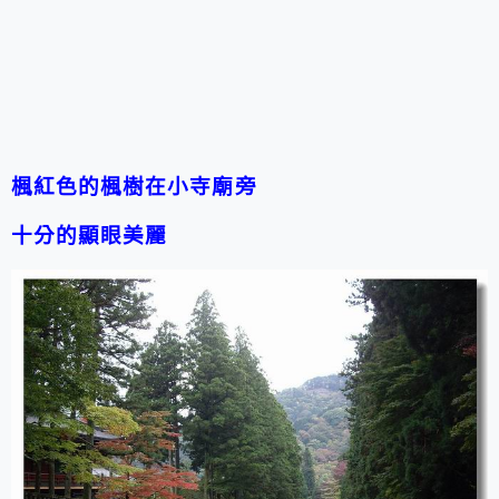
楓紅色的楓樹在小寺廟旁
十分的顯眼美麗