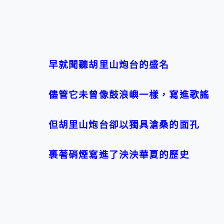
早就聞聽胡里山炮台的盛名
儘管它未曾像鼓浪嶼一樣，寫進歌謠
但胡里山炮台卻以獨具滄桑的面孔
裹著硝煙寫進了泱泱華夏的歷史