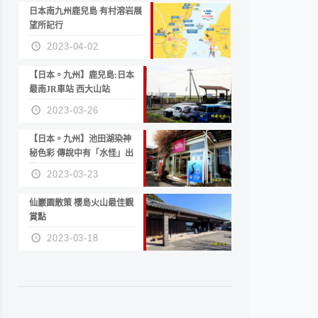
日本南九州鹿兒島 有村溶岩展
望所記行
2023-04-02
【日本。九州】鹿兒島:日本
最南JR車站 西大山站
2023-03-26
【日本。九州】池田湖染神
秘色彩 傳說中有「水怪」出
沒
2023-03-23
仙巖園散策 櫻島火山最佳觀
賞點
2023-03-18