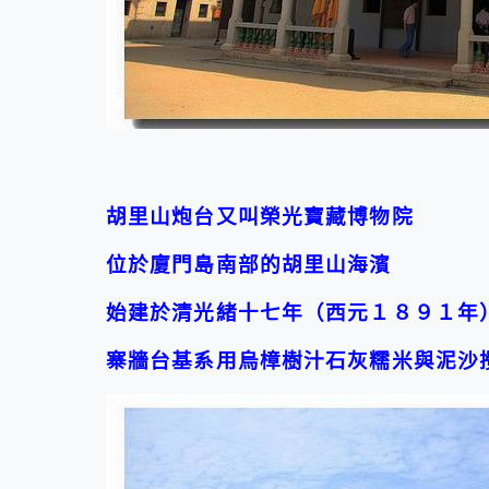
胡里山炮台又叫榮光寶藏博物院
位於廈門島南部的胡里山海濱
始建於清光緒十七年（西元１８９１年
寨牆台基系用烏樟樹汁石灰糯米與泥沙