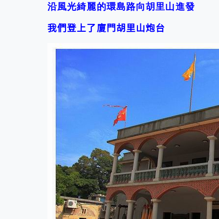
沿風光綺麗的環島路向胡里山進發
我們登上了廈門胡里山炮台