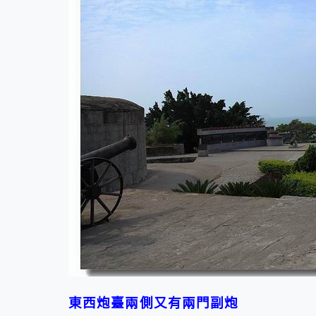
東西炮臺
兩側又有兩門副炮