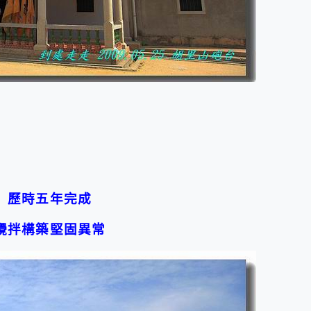
）歷時五年完成
攪拌構築
堅固異常