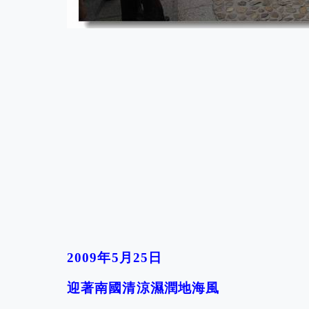
2009
年5月
25
日
迎著南國清涼濕潤地海風