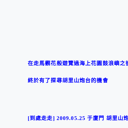
在走馬觀花般遊覽過海上花園鼓浪嶼之
終於有了探尋胡里山炮台的機會
[到處走走] 2009.05.25 于廈門 胡里山