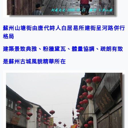
蘇州山塘街由唐代詩人白居易所建
街呈河路併行
格局
建築景致典雅、粉牆黛瓦、體量協調、疏朗有致
是蘇州古城風貌精華所在