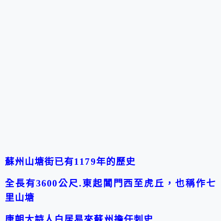
蘇州山塘街已有1179年的歷史
全長有3600公尺.東起閶門西至虎丘，也稱作七
里山塘
唐朝大詩人白居易來蘇州擔任刺史