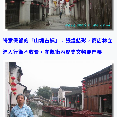
特意保留的「山塘古鎮」，張燈結彩，商店林立
進入行街不收費，參觀街內歷史文物要門票