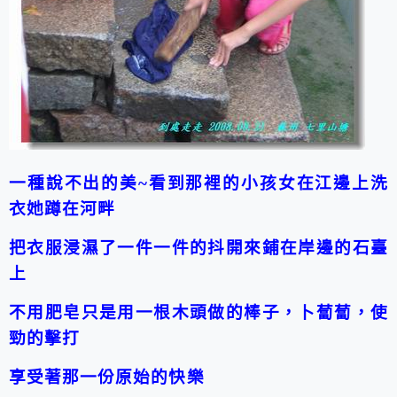
一種說不出的美~看到那裡的小孩女在江邊上洗
衣
她蹲在河畔
把衣服浸濕了一件一件的抖開來鋪在岸邊的石臺
上
不用肥皂只是用一根木頭做的棒子，卜蔔蔔，使
勁的擊打
享受著那一份原始的快樂