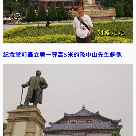
紀念堂前矗立著一尊高5米的孫中山先生銅像