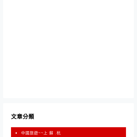
文章分類
中國旅遊~~上 蘇 .杭