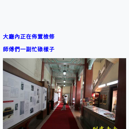
大廳內正在佈置檢修
師傅們一副忙碌樣子