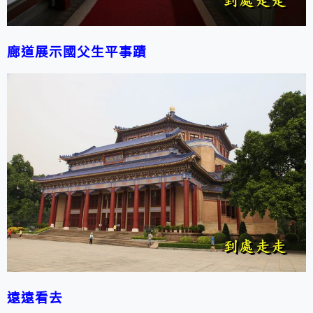
廊道展示國父生平事蹟
遠遠看去