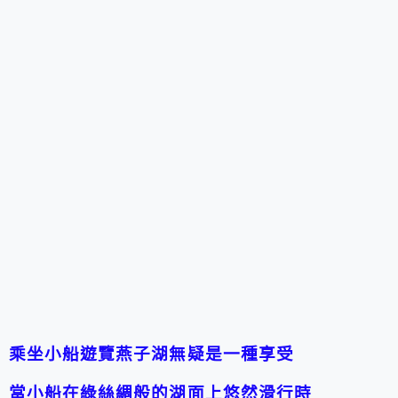
乘坐小船遊覽燕子湖無疑是一種享受
當小船在綠絲綢般的湖面上悠然滑行時