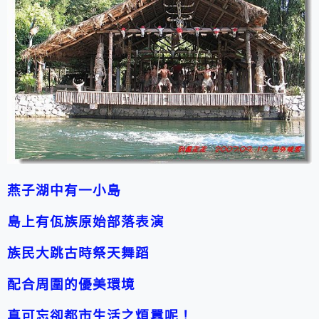
燕子湖中有一小島
島上有佤族原始部落表演
族民大跳古時祭天舞蹈
配合周圍的優美環境
真可忘卻都市生活之煩囂呢！