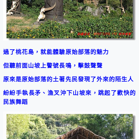
過了桃花島，就能體驗原始部落的魅力
但聽前面山坡上警號長鳴，擊鼓聲聲
原來是原始部落的土著先民發現了外來的陌生人
紛紛手執長矛、漁叉沖下山坡來，跳起了歡快的
民族舞蹈