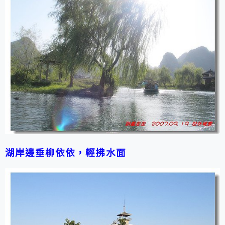
湖岸邊垂柳依依，輕拂水面