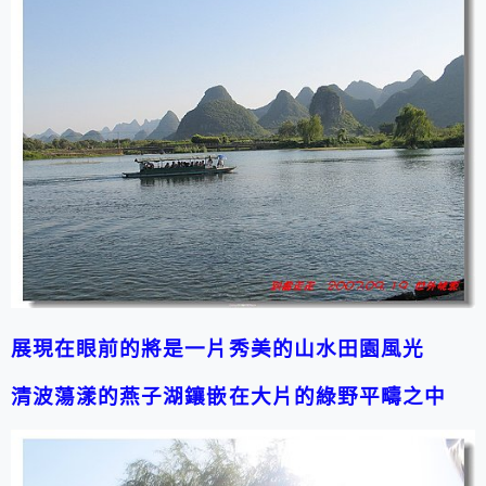
展現在眼前的將是一片秀美的山水田園風光
清波蕩漾的燕子湖鑲嵌在大片的綠野平疇之中