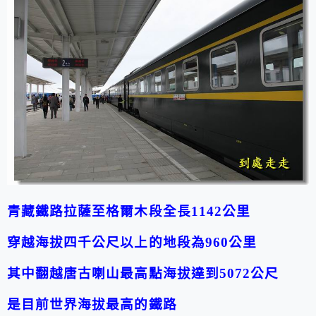
青藏鐵路拉薩至格爾木段全長1142公里
穿越海拔四千公尺以上的地段為960公里
其中翻越唐古喇山最高點海拔達到5072公尺
是目前世界海拔最高的鐵路