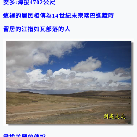
安多
:
海拔4702公尺
這裡的居民相傳為14世紀末宗喀巴進藏時
留居的江措如瓦部落的人