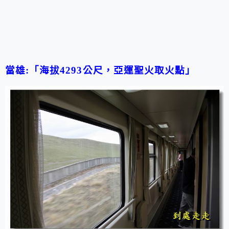
當雄
:「
海拔
4293
公尺，亞運聖火取火點
」