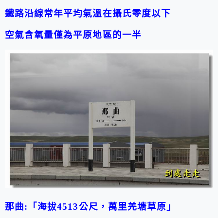
鐵路沿線常年平均氣溫在攝氏零度以下
空氣含氧量僅為平原地區的一半
那曲
:「
海拔
4513
公尺，萬里羌塘草原
」