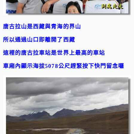
唐古拉山是西藏與青海的界山
所以通過山口即離開了西藏
這裡的唐古拉車站是世界上最高的車站
車廂內顯示海拔5078公尺趕緊按下快門留念囉