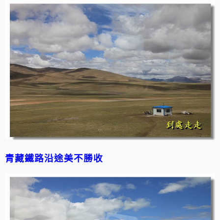
青藏鐵路沿途美不勝收