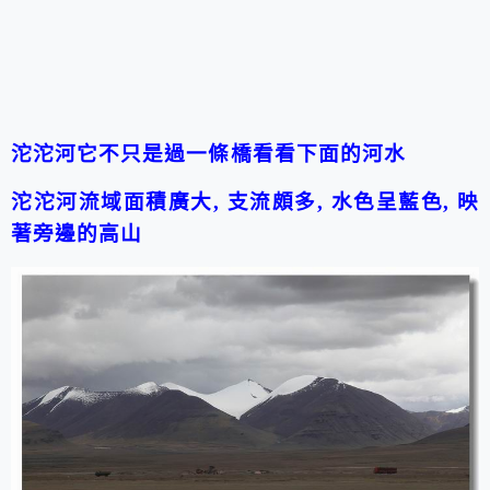
沱沱河它不只是過一條橋看看下面的河水
沱沱河流域面積廣大, 支流頗多, 水色呈藍色, 映
著旁邊的高山