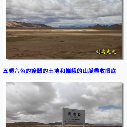
五顏六色的遼闊的土地和巍峨的山脈盡收眼底