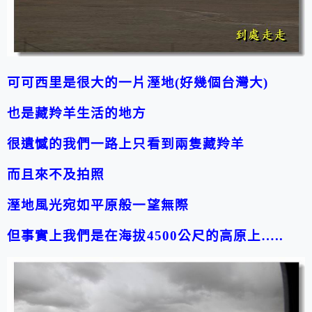
可可西里是很大的一片溼地(好幾個台灣大)
也是藏羚羊生活的地方
很遺憾的我們一路上只看到兩隻藏羚羊
而且來不及拍照
溼地風光宛如平原般一望無際
但事實上我們是在海拔4500公尺的高原上…..