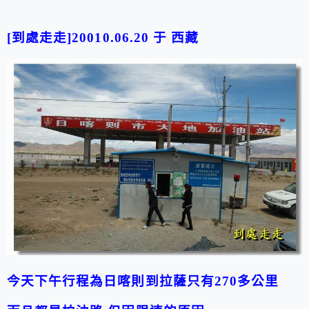
[到處走走]20010.06.20 于 西藏
今天下午行程為日喀則到拉薩只有270多公里