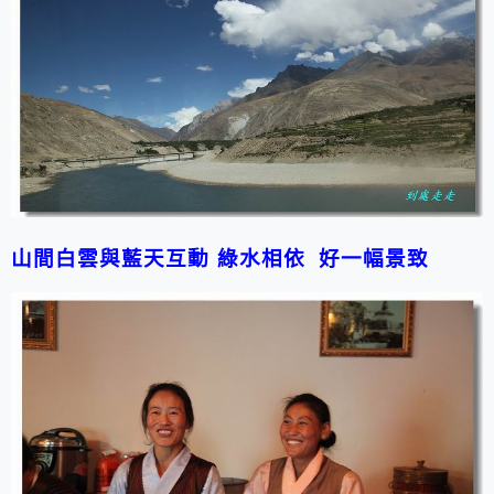
山間白雲與藍天互動 綠水相依 好一幅景致