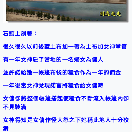
石頭上刻著：
很久很久以前後藏土布加一帶為土布加女神掌管
有一年女神雇了當地的一名婦女為傭人
並許諾給她一帳篷布袋的糧食作為一年的佣金
一年後當女神兌現諾言將糧食給女傭時
女傭卻將整個帳篷搭起使糧食不斷流入帳篷內卻
不見裝滿
女神得知是女傭作怪大怒之下她稱此地人十分狡
猾