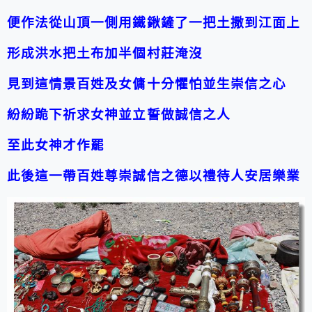
便作法從山頂一側用鐵鍬鏟了一把土撒到江面上
形成洪水
把土布加半個村莊淹沒
見到這情景百姓及女傭十分懼怕並生崇信之心
紛紛跪下祈求女神並立誓做誠信之人
至此女神才作罷
此後這一帶百姓尊崇誠信之德以禮待人安居樂業