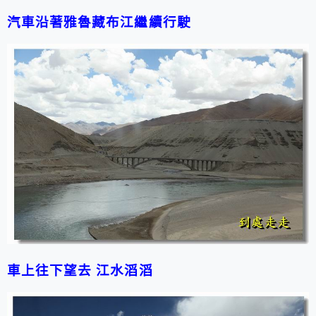
汽車沿著雅魯藏布江繼續行駛
車上往下望去
江水滔滔