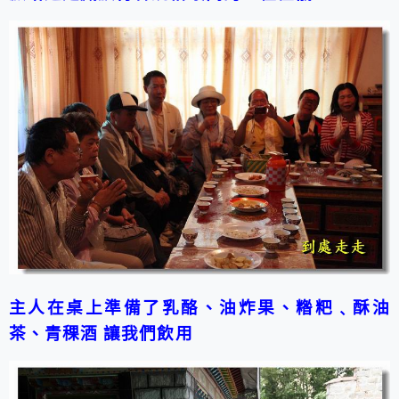
主人在桌上準備了乳酪、油炸果、糌粑﹑酥油
茶、青稞酒
讓我們飲用