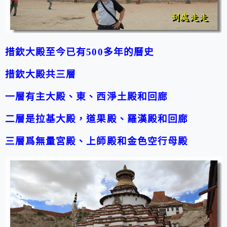
措欽大殿至今已有500多年的曆史
措欽大殿共三層
一層有主大殿、東、西淨土殿和回廊
二層是拉基大殿，道果殿、羅漢殿和回廊
三層爲無量宮殿、上師殿和金色空行母殿