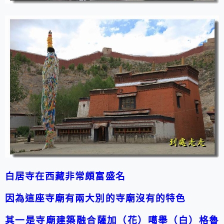
白居寺在西藏非常頗富盛名
因為這座寺廟有兩大別的寺廟沒有的特色
其一是寺廟建築融合薩加（花）噶舉（白）格魯