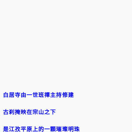
白居寺由一世班禪主持修建
古刹掩映在宗山之下
是江孜平原上的一顆璀璨明珠