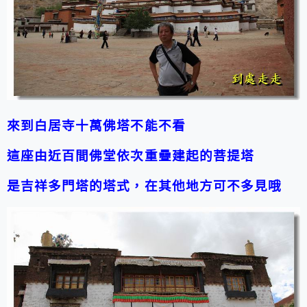
來到白居寺十萬佛塔不能不看
這座由近百間佛堂依次重疊建起的菩提塔
是吉祥多門塔的塔式，在其他地方可不多見哦