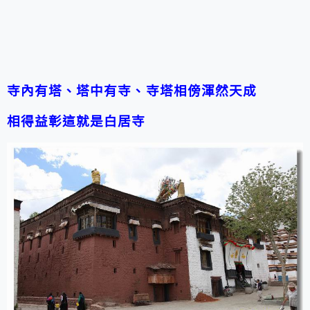
寺內有塔、塔中有寺、寺塔相傍渾然天成
相得益彰這就是白居寺