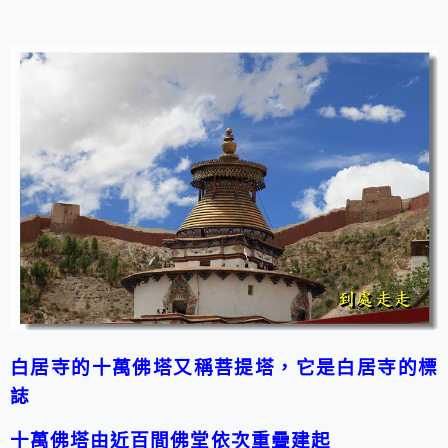
白居寺的十萬佛塔又稱菩提塔，它是白居寺的標
誌
十萬佛塔由近百間佛堂依次重疊建起