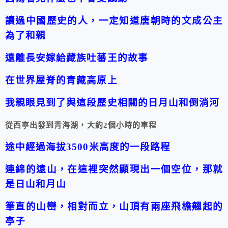
讀過中國歷史的人，一定知道唐朝時的文成公主
為了和親
遠離長安
嫁給藏族吐蕃王的故事
在世界屋脊的青藏高原上
我親眼見到了與這段歷史相關的日月山和倒淌河
從西寧出發到青海湖，大約2個小時的車程
途中經過海拔3500米高度的一段路程
連綿的遠山，在這裡突然顯現出一個空位，那就
是日山和月山
筆直的山巒，相對而立，山頂有兩座飛檐翹起的
亭子