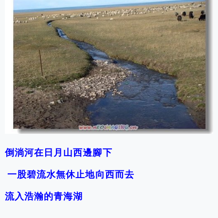
倒淌河在日月山西邊腳下
一股碧流水無休止地向西而去
流入浩瀚的青海湖