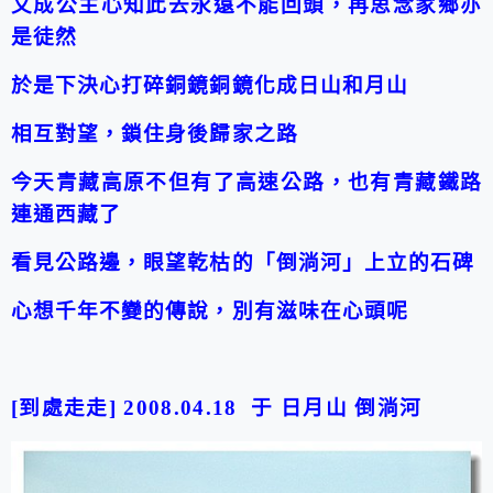
文成公主心知此去永遠不能回頭，再思念家鄉亦
是徒然
於是下決心打碎銅鏡
銅鏡化成日山和月山
相互對望，鎖住身後歸家之路
今天青藏高原不但有了高速公路，也有青藏鐵路
連通西藏了
看見公路邊，眼望乾枯的「倒淌河」上立的石碑
心想千年不變的傳說，別有滋味在心頭呢
[到處走走] 2008.04.18 于 日月山 倒淌河