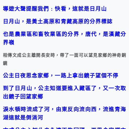
導遊大聲提醒我們﹕快看，這就是日月山
日月山，是黃土高原和青藏高原的分界標誌
也是農業區和畜牧業區的分界，唐代，是漢藏分
界嶺
相傳文成公主離開長安時，帶了一面可以望見家鄉的神奇銅
鏡
公主日夜思念家鄉，一路上拿出鏡子望個不停
到了日月山，公主知道要進入藏區了，又一次取
出鏡子回望家鄉
淚水頓時流成了河，由東反向流向西，流進青海
湖
這就是倒淌河