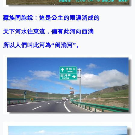
藏族同胞說︰這是公主的眼淚淌成的
天下河水往東流，偏有此河向西淌
所以人們叫此河為“倒淌河”。