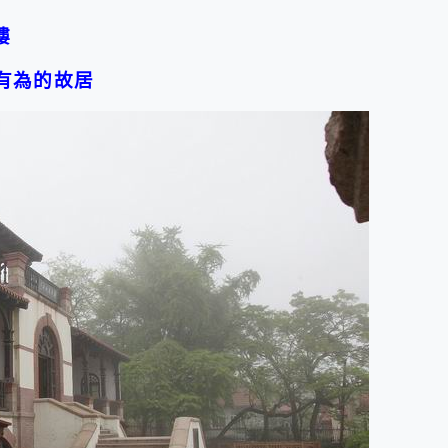
樓
有為的故居