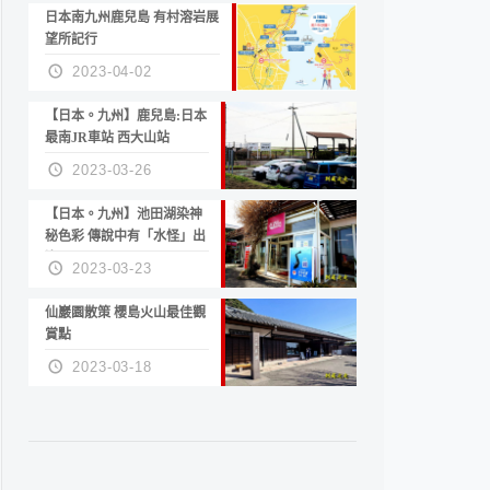
日本南九州鹿兒島 有村溶岩展
望所記行
2023-04-02
【日本。九州】鹿兒島:日本
最南JR車站 西大山站
2023-03-26
【日本。九州】池田湖染神
秘色彩 傳說中有「水怪」出
沒
2023-03-23
仙巖園散策 櫻島火山最佳觀
賞點
2023-03-18