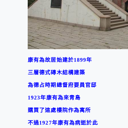
康有為故居始建於1899年
三層德式磚木結構建築
為德占時期總督府要員官邸
1923年康有為來青島
購買了這處樓院作為寓所
不過1927年康有為病逝於此