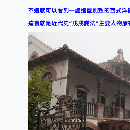
不遠就可以看到一處造型別致的西式洋
這裏就是近代史“戊戌變法”主要人物康