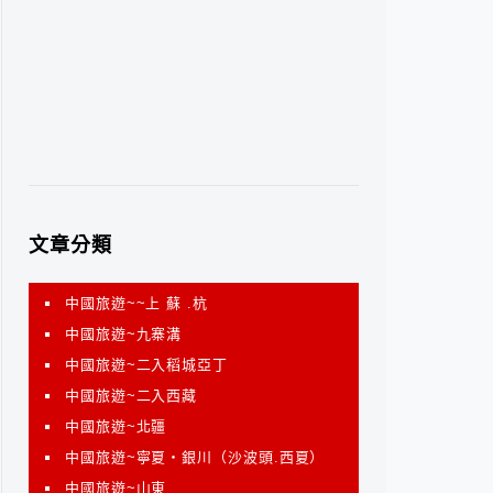
文章分類
中國旅遊~~上 蘇 .杭
中國旅遊~九寨溝
中國旅遊~二入稻城亞丁
中國旅遊~二入西藏
中國旅遊~北疆
中國旅遊~寧夏‧銀川（沙波頭.西夏）
中國旅遊~山東