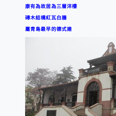
康有為故居為三層洋樓
磚木結構紅瓦白牆
屬青島最早的德式建