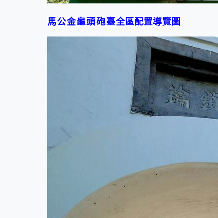
馬公金龜頭砲臺
全區配置導覽
圖