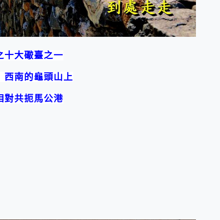
之十大礮臺之一
）西南的龜頭山上
相對共扼馬公港