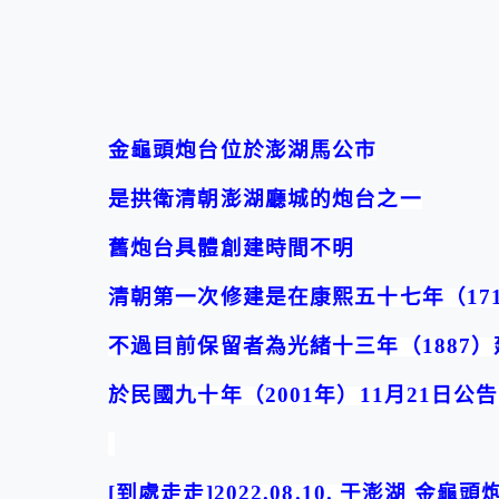
金龜頭炮台位於澎湖馬公市
是拱衛清朝澎湖廳城的炮台之一
舊炮台具體創建時間不明
清朝第一次修建是在康熙五十七年（
17
不過目前保留者為光緒十三年（
1887
）
於民國九十年（
2001
年）
11
月
21
日公告
[
到處走走
]2022.08.10.
于澎湖
金龜頭