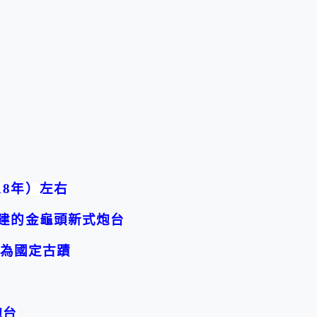
18
年）左右
建的金龜頭新式炮台
為國定古蹟
炮台