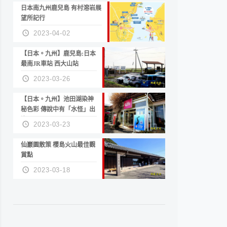
日本南九州鹿兒島 有村溶岩展
望所記行
2023-04-02
【日本。九州】鹿兒島:日本
最南JR車站 西大山站
2023-03-26
【日本。九州】池田湖染神
秘色彩 傳說中有「水怪」出
沒
2023-03-23
仙巖園散策 櫻島火山最佳觀
賞點
2023-03-18