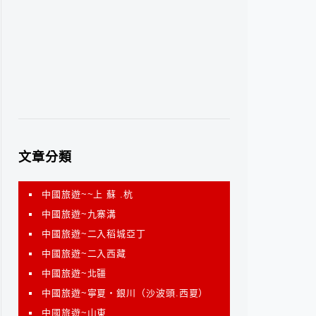
文章分類
中國旅遊~~上 蘇 .杭
中國旅遊~九寨溝
中國旅遊~二入稻城亞丁
中國旅遊~二入西藏
中國旅遊~北疆
中國旅遊~寧夏‧銀川（沙波頭.西夏）
中國旅遊~山東