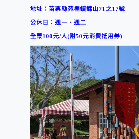
地址：苗栗縣苑裡鎮錦山
71
之
17
號
公休日：週一、週二
全票
100
元
/
人
(
附
50
元消費抵用券
)