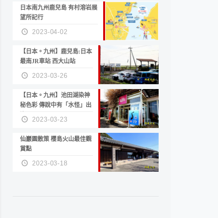
日本南九州鹿兒島 有村溶岩展
望所記行
2023-04-02
【日本。九州】鹿兒島:日本
最南JR車站 西大山站
2023-03-26
【日本。九州】池田湖染神
秘色彩 傳說中有「水怪」出
沒
2023-03-23
仙巖園散策 櫻島火山最佳觀
賞點
2023-03-18