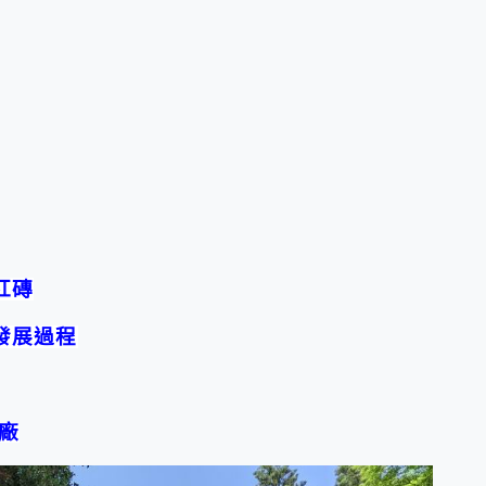
紅磚
發展過程
廠