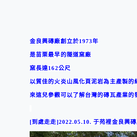
金良興磚廠創立於
1973
年
是苗栗最早的隧道窯廠
窯長達
162
公尺
以質佳的火炎山風化頁泥岩為主產製的
來這兒參觀可以了解台灣的磚瓦產業的
[
到處走走
]2022.05.10.
于苑裡
金良興磚