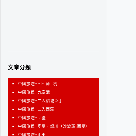
文章分類
中國旅遊~~上 蘇 .杭
中國旅遊~九寨溝
中國旅遊~二入稻城亞丁
中國旅遊~二入西藏
中國旅遊~北疆
中國旅遊~寧夏‧銀川（沙波頭.西夏）
中國旅遊~山東