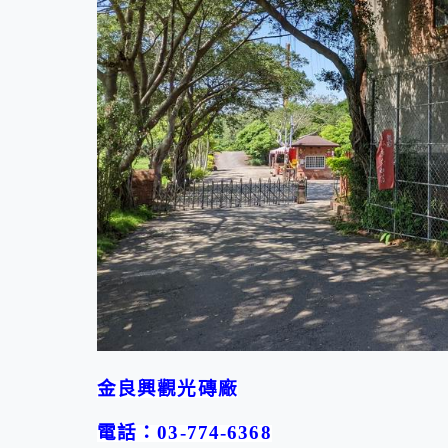
金良興觀光磚廠
電話：
03-774-6368