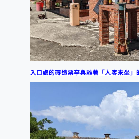
入口處的磚造票亭與雕著「人客來坐」