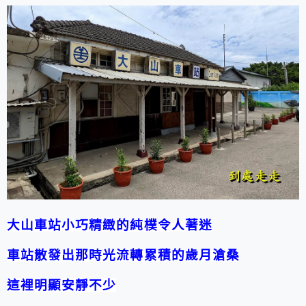
大山車站
小巧精緻的純樸令人著迷
車站
散發出那時光流轉累積的歲月滄桑
這裡明顯安靜不少