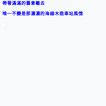
帶著滿滿的舊意離去
唯一不變是那濃濃的海線木造車站風情