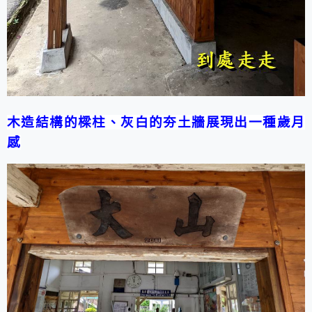
木造結構的樑柱、灰白的夯土牆展現出一種歲月
感