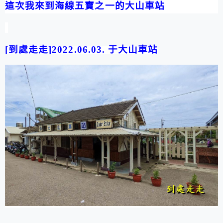
這次我來到海線五寶之一的大山車站
[
到處走走
]2022.06.03.
于
大山車站