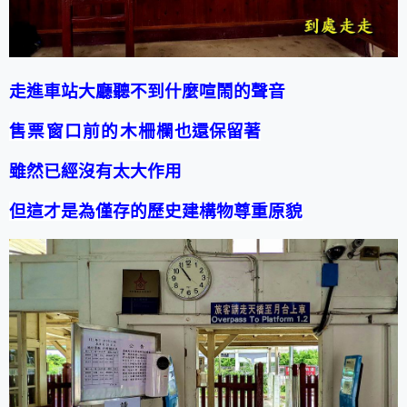
走進車站大廳聽不到什麼
喧鬧的聲音
售票窗口
前的木柵欄
也還保留著
雖然已經沒有太大作用
但這才是為僅存的歷史建構物尊重原貌