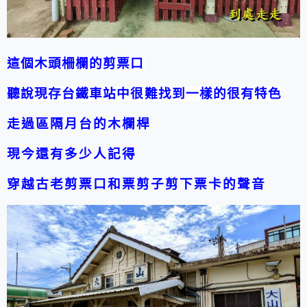
這個木頭柵欄的剪票口
聽說現存台鐵車站中很難找到一樣的很有特色
走過區隔月台的木欄桿
現今還有多少人記得
穿越古老剪票口和票剪子剪下票卡的聲音