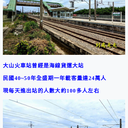
大山火車站曾經是海線貨運大站
民國
40~50
年全盛期一年載客量達
24
萬人
現每天進出站的人數大約
100
多人左右