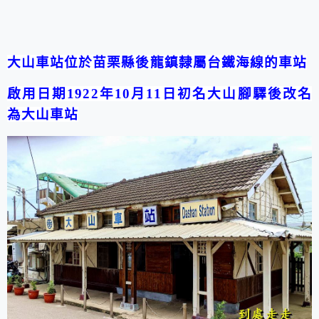
大山車站位於苗栗縣後龍鎮隸屬台鐵海線的車站
啟用日期
1922
年
10
月
11
日初名大山腳驛後改名
為大山車站