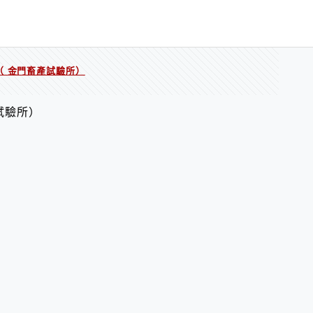
（ 金門畜產試驗所）
試驗所）