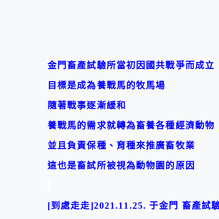
金門畜產試驗所
當初因國共戰爭而成立
目標是成為養戰馬的牧馬場
隨著戰事逐漸緩和
養戰馬的需求就轉為畜養各種經濟動物
並且負責保種、育種來推廣畜牧業
這也是畜試所被視為動物園的原因
[
到處走走
]2021.11.25.
于金門
畜產試