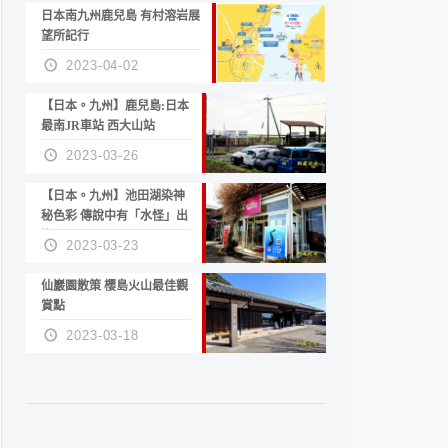
日本南九州鹿兒島 有村溶岩展
望所記行
2023-04-02
【日本。九州】鹿兒島:日本
最南JR車站 西大山站
2023-03-26
【日本。九州】池田湖染神
秘色彩 傳說中有「水怪」出
沒
2023-03-23
仙巖園散策 櫻島火山最佳觀
賞點
2023-03-18