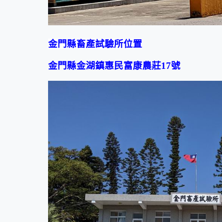
金門縣畜產試驗所位置
金門縣金湖鎮惠民富康農莊17號