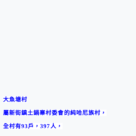
大魚塘村
屬新街鎮土鍋寨村委會的純哈尼族村，
全村有
93
戶，
397
人，