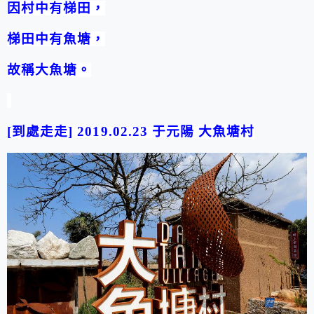
因村中有梯田，
梯田中有魚塘，
故稱大魚塘。
[
到處走走
] 2019.02.23
于元陽
大魚塘村