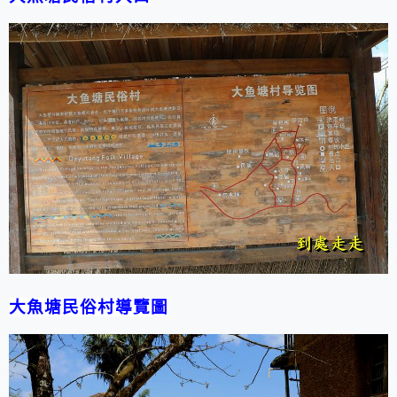
大魚塘民俗村導覽圖