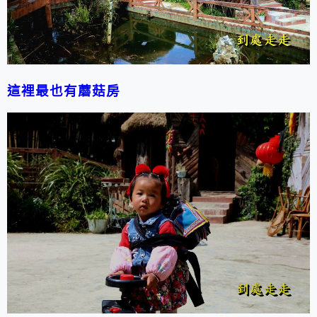
這裡最也有蘑菇房