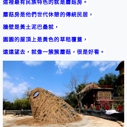
這裡最有民族特色的就是蘑菇房。
蘑菇房是他們世代休憩的傳統民居，
牆壁是黃土泥巴壘就，
園園的屋頂上是黃色的草秸覆蓋，
遠遠望去，就像一簇簇蘑菇，很是好看。