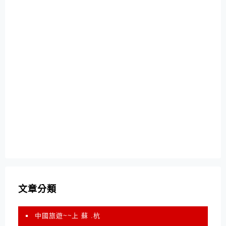
文章分類
中國旅遊~~上 蘇 .杭