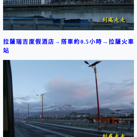
拉薩瑞吉度假酒店→搭車約0.5小
時→拉薩火車
站