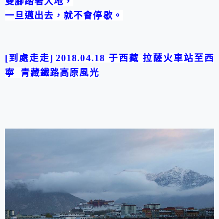
雙腳踏著大地，
一旦邁出去，就不會停歇。
[
到處走走
]
2018.04.18
于西藏
拉薩火車站至西
寧
青藏鐵路高原風光