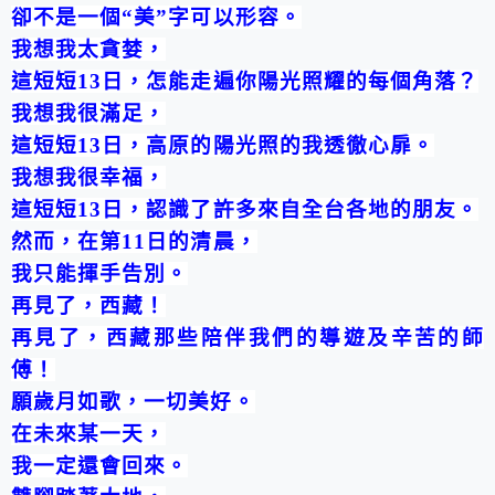
卻不是一個“美”字可以形容。
我想我太貪婪，
這短短
13
日，怎能走遍你陽光照耀的每個角落？
我想我很滿足，
這短短
13
日，高原的陽光照的我透徹心扉。
我想我很幸福，
這短短
13
日，認識了許多來自全台各地的朋友。
然而，在第
11
日的清晨，
我只能揮手告別。
再見了，西藏！
再見了，西藏那些陪伴我們的導遊及辛苦的師
傅！
願歲月如歌，一切美好。
在未來某一天，
我一定還會回來。