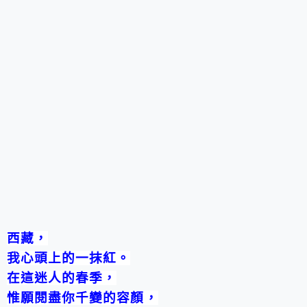
西藏，
我心頭上的一抹紅。
在這迷人的春季，
惟願閱盡你千變的容顏，