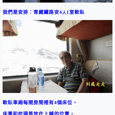
我們是安排：青藏鐵路安
4
1
室軟臥
人
軟臥車廂每間房間裡有
4
個床位，
床單和枕頭是放在上鋪的位置，