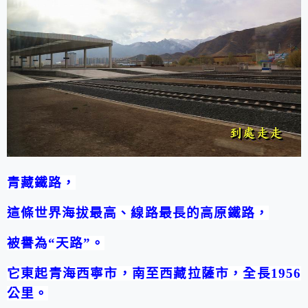
青藏鐵路，
這條世界海拔最高、線路最長的高原鐵路，
被譽為“天路”。
它東起青海西寧市，南至西藏拉薩市，全長
1956
公里。