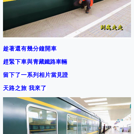
趁著還有幾分鐘開車
趕緊下車與
青藏鐵路車輛
留下了一系列相片
當見證
天路之旅 我來了