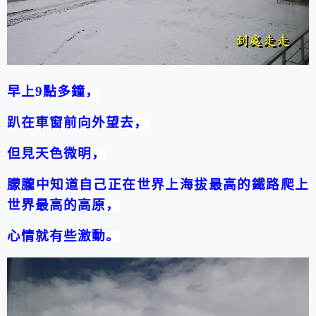
早上
9
點多鐘，
趴在車窗前向外望去，
但見天色微明，
朦朧中知道自己正
在
世界上海拔最高的鐵路爬上
世界最高的高原，
心情就有些激動。