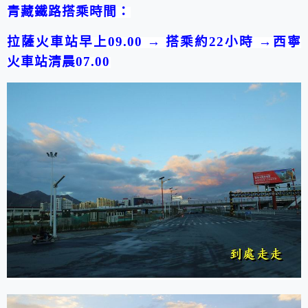
青藏鐵路搭乘時間：
拉薩
火車站早上09.00
→ 搭乘約22小
時 →西寧
火車站清晨07.00