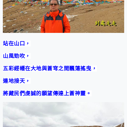
站在山口，
山風勁吹，
五彩經幡在大地與蒼穹之間飄蕩搖曳，
連地接天，
將藏民們虔誠的願望傳達上蒼神靈。