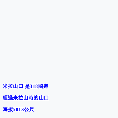
米拉山口
是318
國道
經過米拉山時的山口
海拔
5013公尺