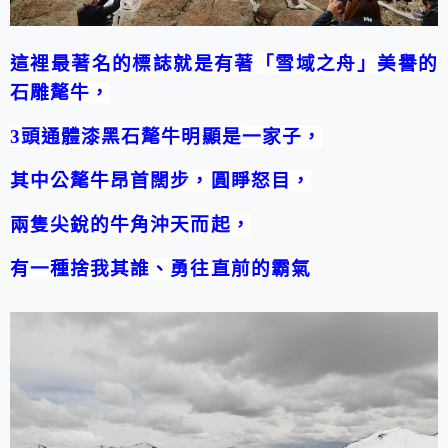
這裡最著名的標誌就是有著「雪域之舟」美譽的
石雕氂牛，
3
頭通體漆黑石氂牛明顯是一家子，
其中公氂牛昂首闊步，圓睜怒目，
兩隻尖銳的牛角沖天而起，
有一種捨我其誰、勇往直前的霸氣