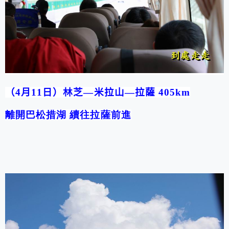
（4月11日）林芝—米拉山—拉薩
405km
離開巴松措湖 續往拉薩前進