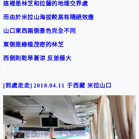
這裡是林芝和拉薩的地理交界處
而由於米拉山海拔較高有隔絕效應
山口東西兩側景色完全不同
東側是綠植茂密的林芝
西側則乾旱蒼涼 反差極大
[
到處走走
]
2018.04.11
于西藏
米拉山口