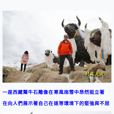
一座西藏氂牛石雕像在寒風雨雪中昂然挺立著
在向人們展示著自己在這等環境下的堅強與不屈