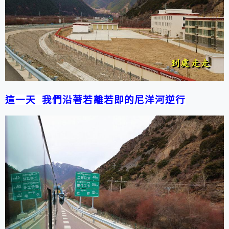
這一天 我們沿著若離若即的尼洋河逆行