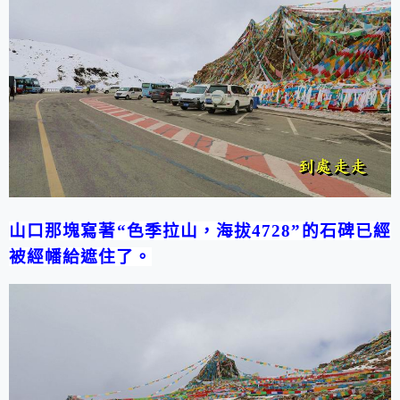
山口那塊寫著“色季拉山，海拔
4728
”的石碑已經
被經幡給遮住了。