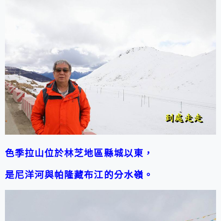
色季拉山位於林芝地區縣城以東，
是尼洋河與帕隆藏布江的分水嶺。