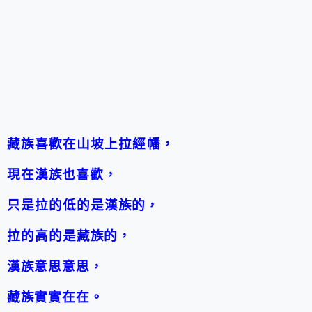
藏族喜歡在山坡上拉經幡，
現在漢
族
也喜歡，
只是拉的低的是漢
族
的，
拉的高的是藏
族
的，
漢
族
意思意思，
藏
族
實實在在。