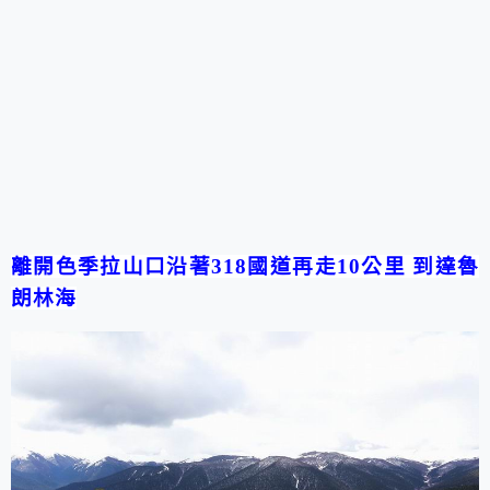
離開色季拉山口沿著
318
國道再走
10
公里 到達魯
朗林海