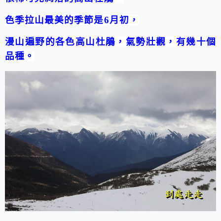
色季拉山最美的季節是
6
月初，
漫山遍野的各色高山杜鵑，氣勢壯觀，有幾十個
品種。