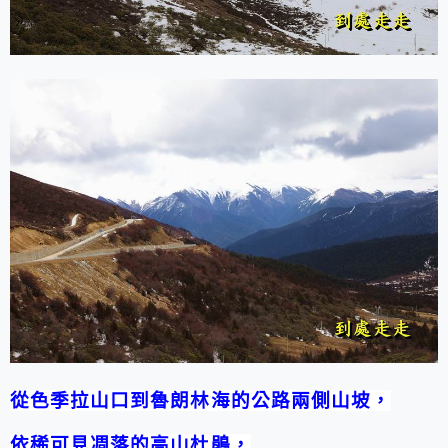
從色季拉山口到魯朗林海的公路兩側山坡，
依稀可見凋落的高山杜鵑，