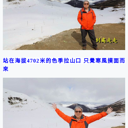
站在
海拔
4702
米的
色季拉山口
只覺
寒風撲面而
來