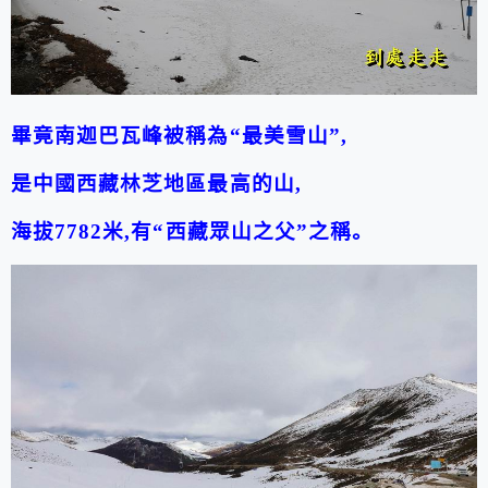
畢竟南迦巴瓦峰被稱為“最美雪山”
,
是中國西藏林芝地區最高的山
,
海拔
7782
米
,
有“西藏眾山之父”之稱。