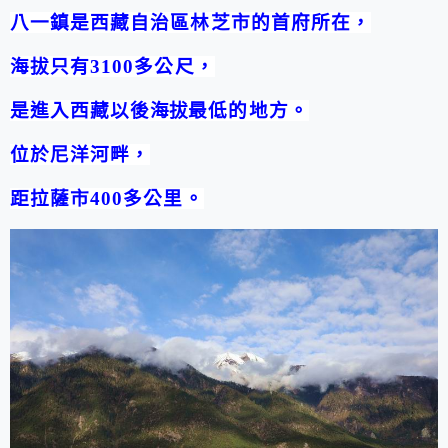
八一鎮是西藏自治區林芝市的首府所在，
海拔
只有
3100
多公尺
，
是進入西藏以後
海拔
最低的地方。
位於尼洋河畔，
距拉薩市
400
多公里。