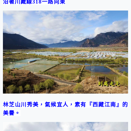
沿著川藏線
318
一路向
東
林芝
山川秀美，氣候宜人，素有『西藏江南』的
美譽。