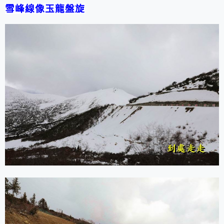
雪峰線像玉龍盤旋