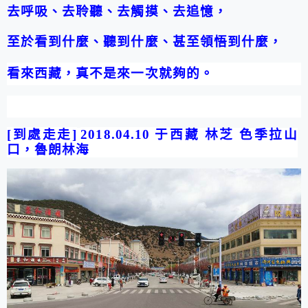
去呼吸、去聆聽、去觸摸、去追憶，
至於看到什麼、聽到什麼、甚至領悟到什麼，
看來西藏，真不是來一次就夠的。
[
到處走走
]
2018.04.10
于
西藏 林芝 色季拉山
口，魯朗林海