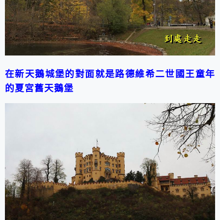
在新天鵝城堡的對面就是路德維希二世國王童年
的夏宮舊天鵝堡