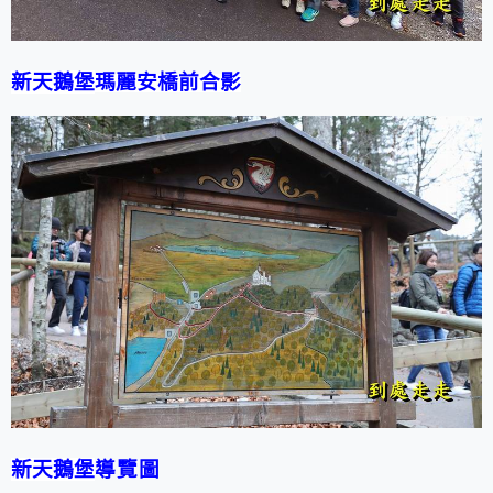
新天鵝堡
瑪麗安橋前合影
新天鵝堡
導覽圖