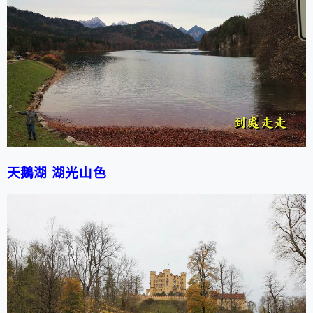
天鵝
湖
湖
光山色