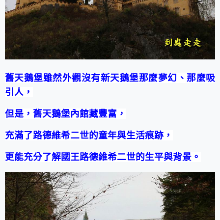
舊天鵝堡雖然外觀沒有新天鵝堡那麼夢幻、那麼吸
引人，
但是，舊天鵝堡內館藏豐富，
充滿了路德維希二世的童年與生活痕跡，
更能充分了解國王路德維希二世的生平與背景。