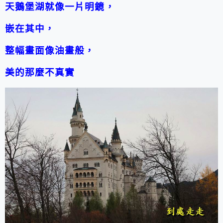
天鵝堡湖就像一片明鏡，
嵌在其中，
整幅畫面像油畫般，
美的那麼不真實