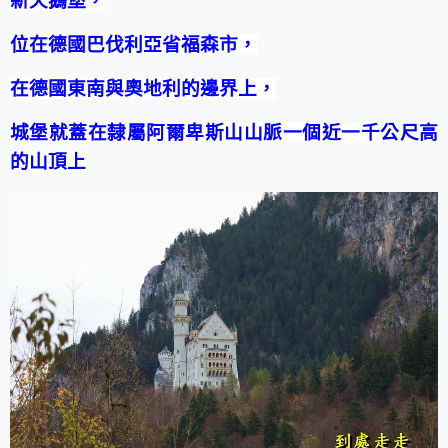
新天鵝堡，
位在德國巴伐利亞省福森市，
在德國東南與奧地利的邊界上，
城堡就蓋在隸屬阿爾卑斯山山脈一個近一千公尺高
的山頂上