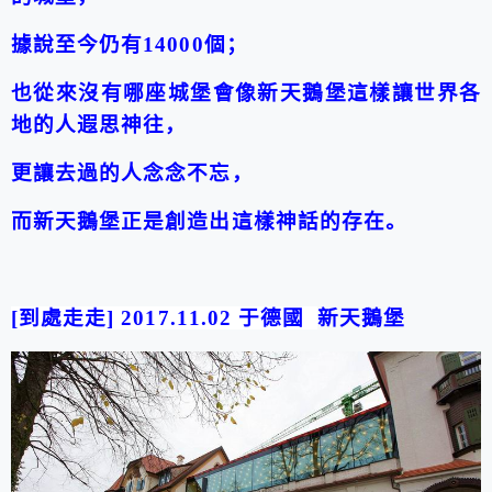
據說至今仍有
14000
個；
也從來沒有哪座城堡會像新天鵝堡這樣讓世界各
地的人遐思神往，
更讓去過的人念念不忘，
而新天鵝堡正是創造出這樣神話的存在。
[
到處走走
]
2017.11.02
于德國
新天鵝堡