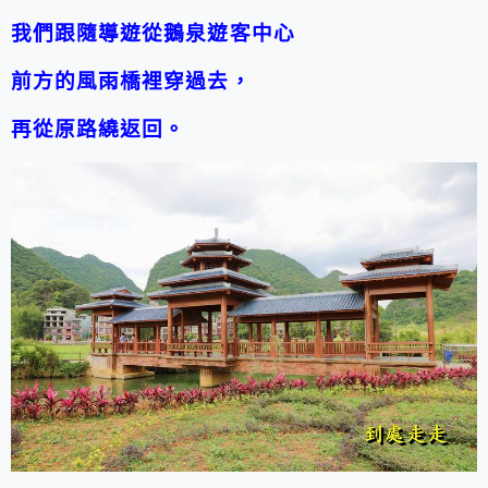
我們跟隨導遊從
鵝泉遊客中心
前方
的
風雨橋裡穿過去，
再從原路繞返回。