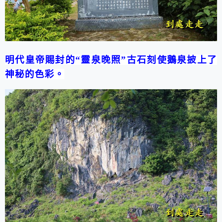
明代皇帝賜封的“靈泉晚照”古石刻使鵝泉披上了
神秘的色彩。