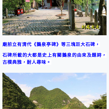
廟前立有清代《鵝泉亭碑》等三塊巨大石碑，
石碑所載的大都是史上有關鵝泉的由來及題詩，
古樸典雅，耐人尋味。