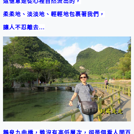
這愜意是從心裡自然流出的，
柔柔地、淡淡地、輕輕地包裹著我們，
讓人不忍離去
…
鵝泉九曲橋，雖沒有高低層次，卻是個看人間百