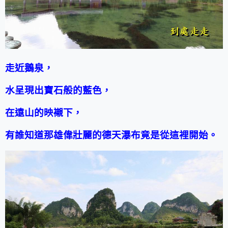
走近鵝泉，
水呈現出寶石般的藍色，
在遠山的映襯下，
有誰知道那雄偉壯麗的德天瀑布竟是從這裡開始。