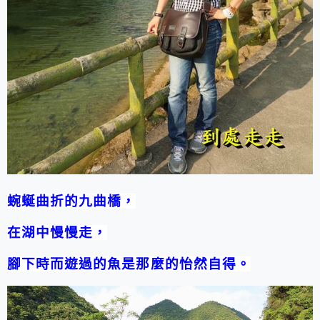
蜿蜒曲折的九曲橋，
在湖中慢慢走，
腳下時而遊過的魚是那麼的怡然自得。