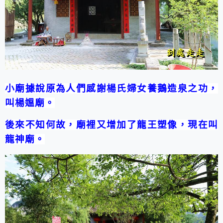
小廟據說原為人們感謝楊氏婦女養鵝造泉之功，
叫楊媼廟。
後來不知何故，廟裡又增加了龍王塑像，現在叫
龍神廟。