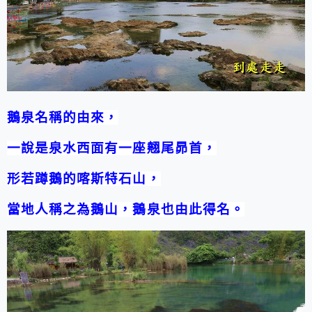
鵝泉名稱的由來，
一說是泉水西面有一座翹尾昴首，
形若蹲鵝的喀斯特石山，
當地人稱之為鵝山，鵝泉也由此得名。