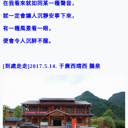
在我看來就如同某一種聲音
，
就一定會讓人沉靜安寧下來，
有一種風景看一眼，
便會令人沉醉不醒。
[
到處走走
]2017.5.14.
于廣西
靖西
鵝泉