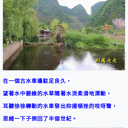
在一個古水車邊駐足良久，
望著水中碧綠的水草隨著水流柔滑地漂動，
耳聽徐徐轉動的水車發出抑揚頓挫的吱呀聲，
思緒一下子倒回了半個世紀。