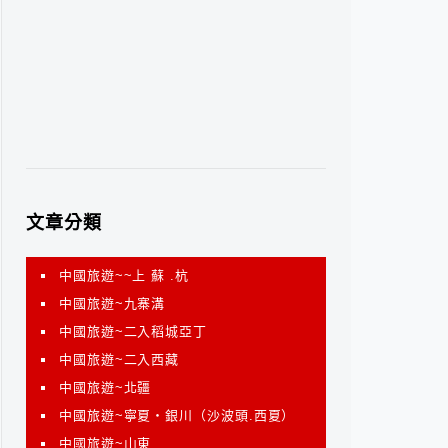
文章分類
中國旅遊~~上 蘇 .杭
中國旅遊~九寨溝
中國旅遊~二入稻城亞丁
中國旅遊~二入西藏
中國旅遊~北疆
中國旅遊~寧夏‧銀川（沙波頭.西夏）
中國旅遊~山東