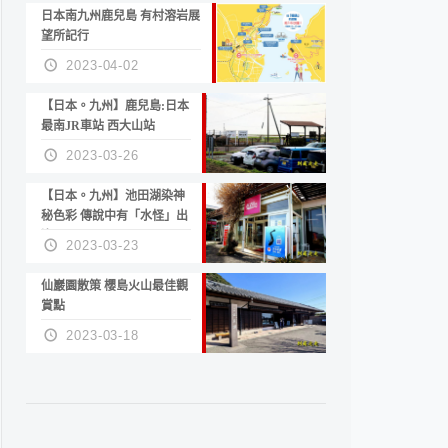
日本南九州鹿兒島 有村溶岩展
望所記行
2023-04-02
【日本。九州】鹿兒島:日本
最南JR車站 西大山站
2023-03-26
【日本。九州】池田湖染神
秘色彩 傳說中有「水怪」出
沒
2023-03-23
仙巖園散策 櫻島火山最佳觀
賞點
2023-03-18