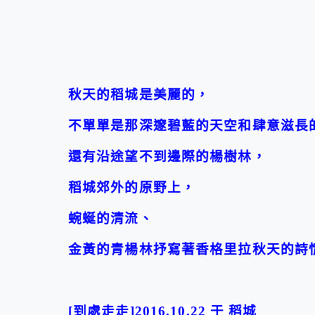
秋天的稻城是美麗的，
不單單是那深邃碧藍的天空和肆意滋長
還有沿途望不到邊際的楊樹林，
稻城郊外的原野上，
蜿蜒的清流、
金黃的青楊林抒寫著香格里拉秋天的詩
[
到處走走
]2016.10.
22
于
稻城