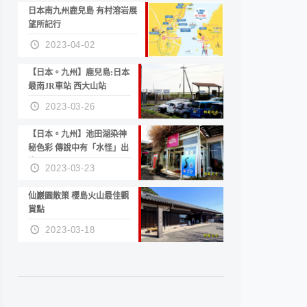
日本南九州鹿兒島 有村溶岩展
望所記行
2023-04-02
【日本。九州】鹿兒島:日本
最南JR車站 西大山站
2023-03-26
【日本。九州】池田湖染神
秘色彩 傳說中有「水怪」出
沒
2023-03-23
仙巖園散策 櫻島火山最佳觀
賞點
2023-03-18