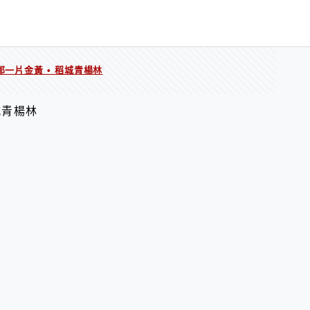
那一片金黃 • 稻城青楊林
城青楊林