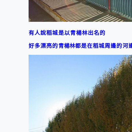
有人說稻城是以
青楊林
出名的
好多漂亮的
青楊林
都是在稻城周邊的河