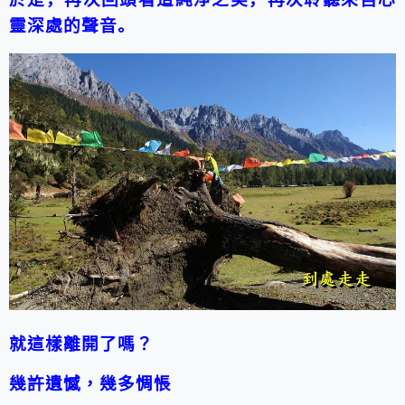
靈深處的聲音。
就這樣離開了嗎？
幾許遺憾，幾多惆悵