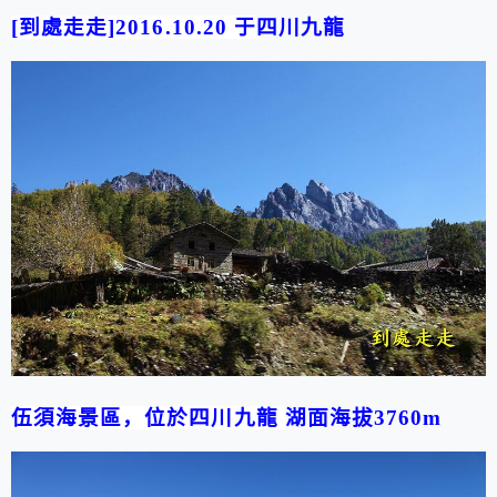
[
到處走走
]2016.10.
20
于
四川九龍
伍須海景區，位於四川九龍
湖面海拔
3760m