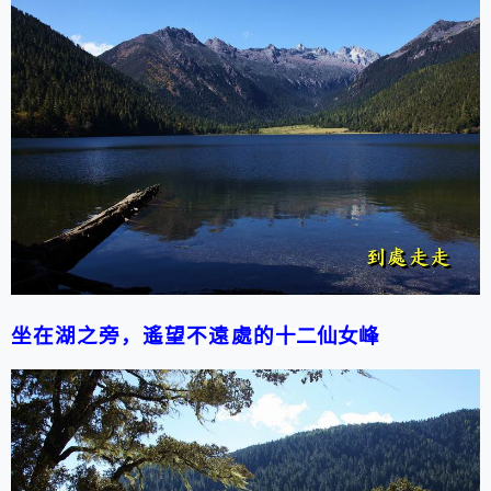
坐在湖之旁，遙望不遠處的
十二仙女峰