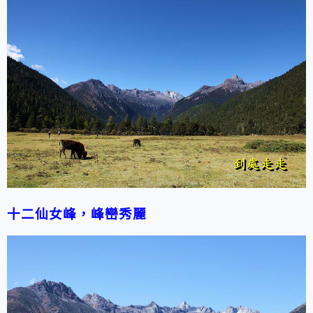
十二仙女峰，峰巒秀麗