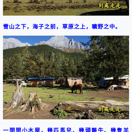
雪山之下，海子之前，草原之上，曠野之中。
一間
間
小木屋，
幾匹馬兒、幾頭犛牛、幾隻羊