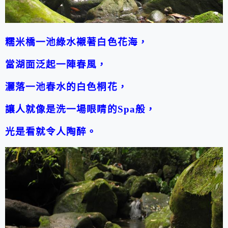
糯米橋一池綠水襯著白色花海，
當湖面泛起一陣春風，
灑落一池春水的白色桐花，
讓人就像是洗一場眼睛的Spa般，
光是看就令人陶醉。