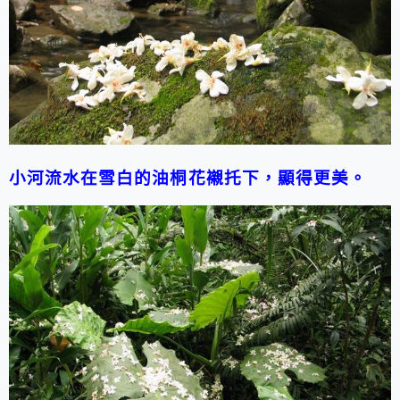
小河流水在雪白的油桐花襯托下，顯得更美。