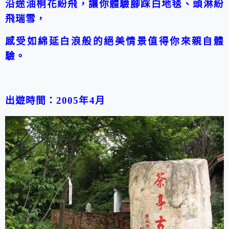
沿途油桐花紛飛，讓你體驗腳踩白地毯、頭淋紛
飛瑞雪，
感受如綿延白浪般的絕美情景值得你來親自體
驗。
出遊時間：2005年4月