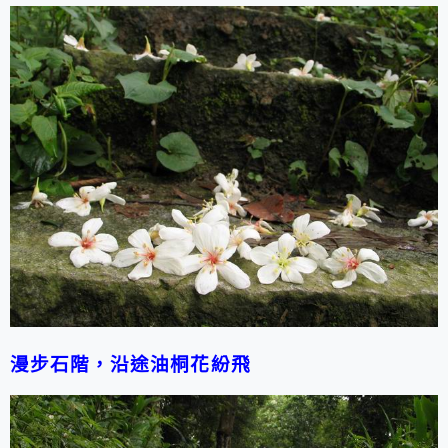
漫步石階，沿途油桐花紛飛