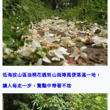
低海拔山區油桐花遇到山雨陣風便落滿一地，
讓人每走一步，驚豔中帶著不捨