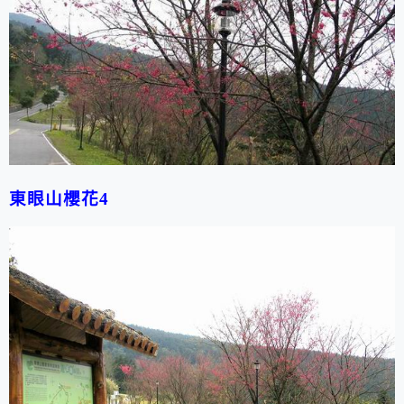
東眼山櫻花4