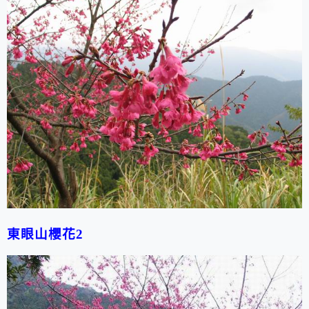
東眼山櫻花2