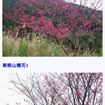
東眼山櫻花3