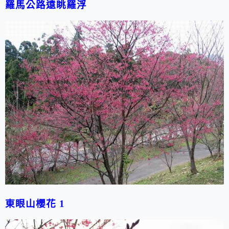
羅馬公路遠眺羅浮
東眼山櫻花 1