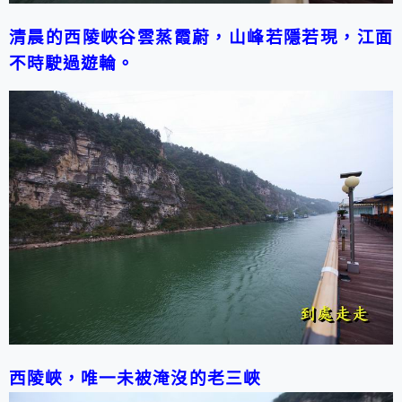
清晨的西陵峽谷雲蒸霞蔚，山峰若隱若現，江面
不時駛過遊輪。
西陵峽，唯一未被淹沒的老三峽