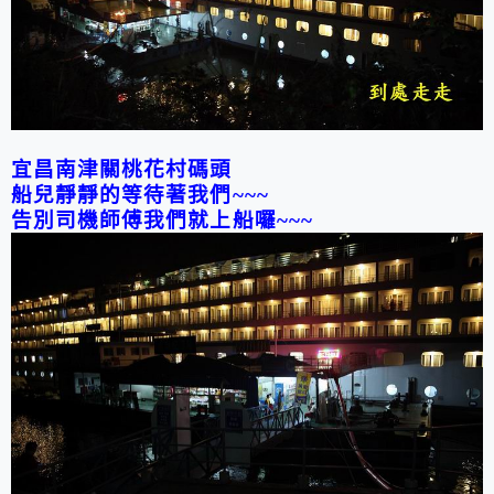
宜昌南津關桃花村碼頭
船兒靜靜的等待著我們
~~~
告別司機師傅我們就上船囉
~~~