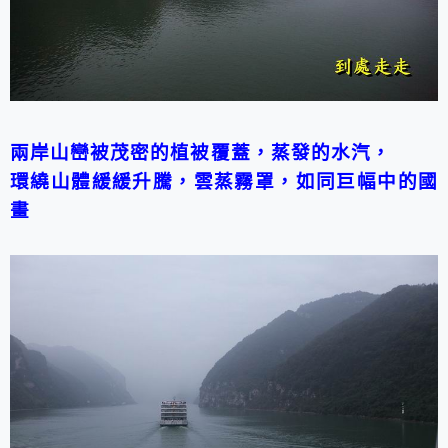
兩岸山巒被茂密的植被覆蓋，蒸發的水汽，
環繞山體緩緩升騰，雲蒸霧罩，如同巨幅中的國
畫