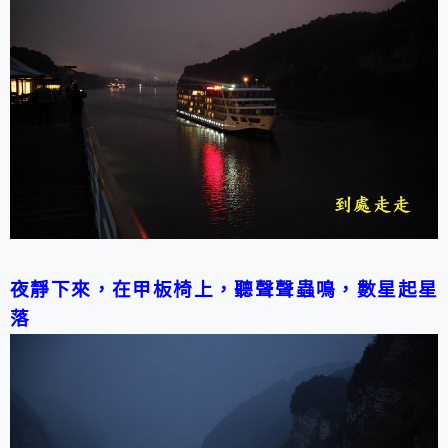
夜靜下來，在甲板椅上，聽聲聲蟲鳴，數星起星
落