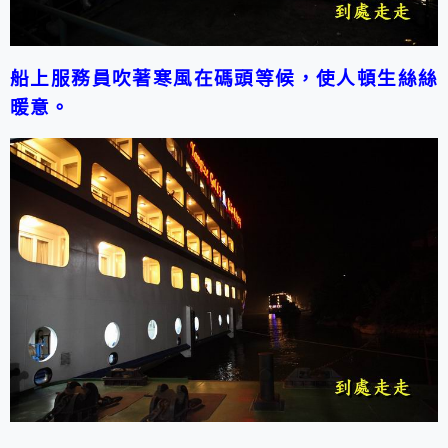
船上服務員
吹著寒風
在碼頭等候，使人頓生絲絲
暖意。