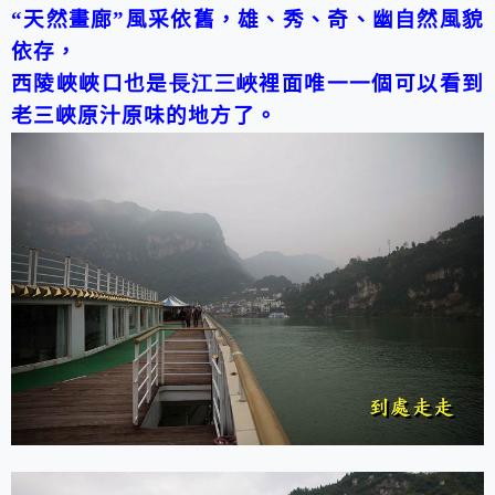
“
天然畫廊
”
風采依舊，雄、秀、奇、幽自然風貌
依存，
西陵峽峽口也是
長江三峽
裡面唯一一個可以看到
老三峽原汁原味的地方了。