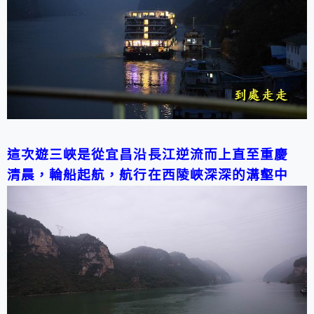
這次遊三峽是從宜昌沿長江逆流而上直至重慶
清晨，輪船起航，航行在西陵峽深深的溝壑中