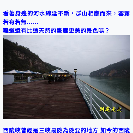
看著身邊的河水綿延不斷，群山相應而來，雲霧
若有若無
……
難道還有比這天然的畫
廊更美的景色嗎？
西陵峽曾經是三峽最險為險要的地方
如今的西陵