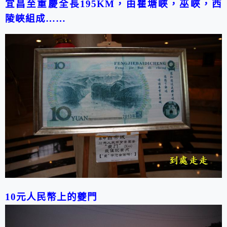
宜昌至重慶全長
195KM
，由瞿塘峽，巫峽，西
陵峽組成
……
10
元人民幣上的夔門