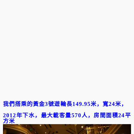
我們搭乘的黃金
3
號遊輪長
149.95
米，寬
24
米，
2012
年下水，最大載客量
570
人，房間面積
24
平
方米