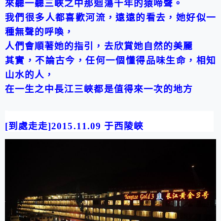
來聽一聽三峽之中那迴蕩千年的猿啼聲。
我們很多人都喜歡河流，遠遠的看去，她好似一
種無聲的呼喚，
人們會順著她的指引，去欣賞她自然的美麗
其實，不論古今，任何一個懂得品味生命，相知
山水的人，
在一生之中長江三峽都是值得來一次的地方
[
到處走走
]2015.11.09
于
西陵峽