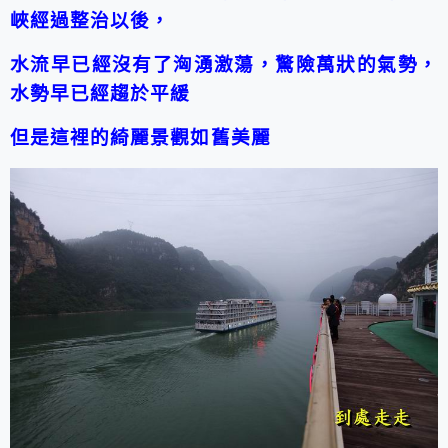
峽經過整治以後，
水流早已經沒有了洶湧激蕩，驚險萬狀的氣勢，
水勢早已經趨於平緩
但是這裡的綺麗景觀如舊美麗