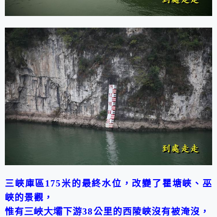
三峽庫區
175
米的最終水位，改變了瞿塘峽、巫
峽的景觀，
惟有
三峽大壩
下游
38
公里的西陵峽沒有被淹沒，