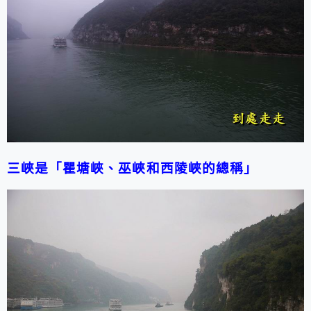
三峽是「瞿塘峽、巫峽和西陵峽的總稱」