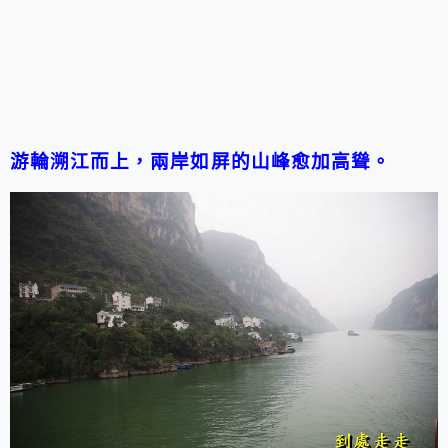
游輪溯江而上，兩岸如屏的山峰愈加高聳。