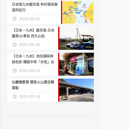
日本南九州鹿兒島 有村溶岩展
望所記行
2023-04-02
【日本。九州】鹿兒島:日本
最南JR車站 西大山站
2023-03-26
【日本。九州】池田湖染神
秘色彩 傳說中有「水怪」出
沒
2023-03-23
仙巖園散策 櫻島火山最佳觀
賞點
2023-03-18