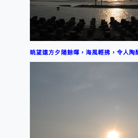
眺望遠方夕陽餘暉，海風輕拂，令人陶