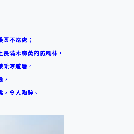
護區不遠處；
上長滿木麻黃的防風林，
憩乘涼避暑。
處，
拂，令人陶醉。