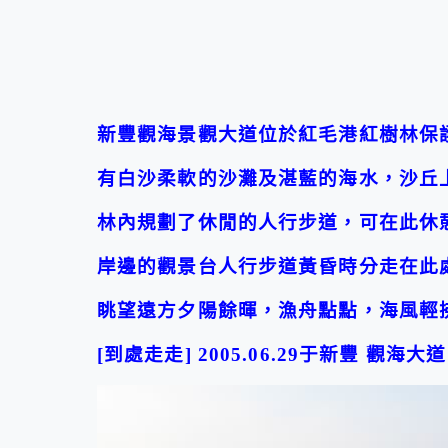
新豐觀海景觀大道位於紅毛港紅樹林保
有白沙柔軟的沙灘及湛藍的海水，沙丘
林內規劃了休閒的人行步道，可在此休
岸邊的觀景台人行步道黃昏時分走在此
眺望遠方夕陽餘暉，漁舟點點，海風輕
[到處走走] 2005.06.29于新豐 觀海大道