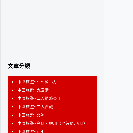
文章分類
中國旅遊~~上 蘇 .杭
中國旅遊~九寨溝
中國旅遊~二入稻城亞丁
中國旅遊~二入西藏
中國旅遊~北疆
中國旅遊~寧夏‧銀川（沙波頭.西夏）
中國旅遊~山東