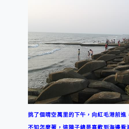
挑了個晴空萬里的下午，向紅毛港前進
不知怎麼著，這陣子總是喜歡到海邊看