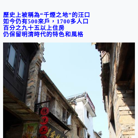
歷史上被稱為
“
千煙之地
”
的汪口
如今仍有
500
來戶，
1700
多人口
百分之九十五以上住房
仍保留明清時代的特色和風格