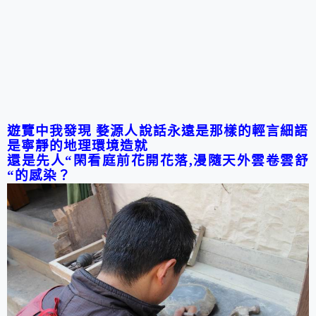
遊覽中我發現 婺源人說話永遠是那樣的輕言細語
是寧靜的地理環境造就
還是先人
“
閑看庭前花開花落
,
漫隨天外雲卷雲舒
“
的感染？