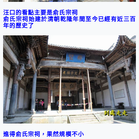
汪口的看點主要是俞氏宗祠
俞氏宗祠始建於清朝乾隆年間至今已經有近三百
年的歷史了
進得俞氏宗祠，果然規模不小