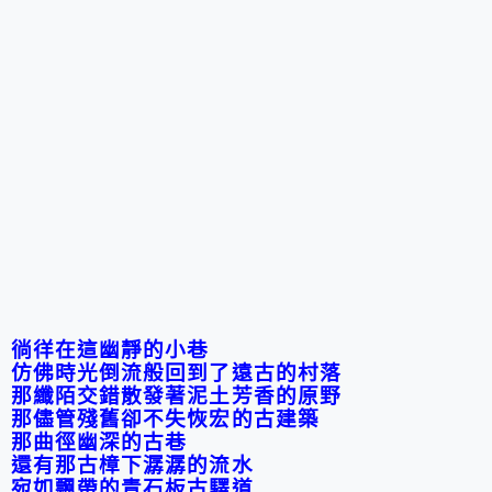
徜徉在這幽靜的小巷
仿佛時光倒流般回到了遠古的村落
那纖陌交錯散發著泥土芳香的原野
那儘管殘舊卻不失恢宏的古建築
那曲徑幽深的古巷
還有那古樟下潺潺的流水
宛如飄帶的青石板古驛道