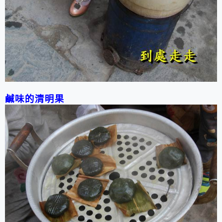
鹹味的清明果