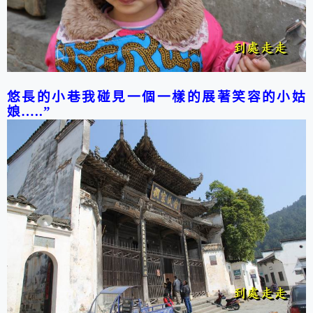
悠長的小巷我碰見一個一樣的展著笑容的小姑
娘
…..
”