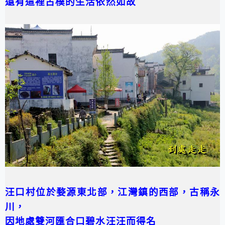
還有這裡古樸的生活依然如故
汪口村位於婺源東北部，江灣鎮的西部，古稱永
川，
因地處雙河匯合口
碧水汪汪而得名