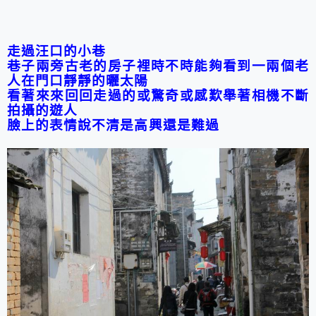
走過汪口的小巷
巷子兩旁古老的房子裡時不時能夠看到一兩個老
人在門口靜靜的曬太陽
看著來來回回走過的或驚奇或感歎舉著相機不斷
拍攝的遊人
臉上的表情說不清是高興還是難過