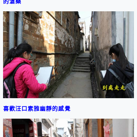
的滄桑
喜歡汪口素雅幽靜的感覺