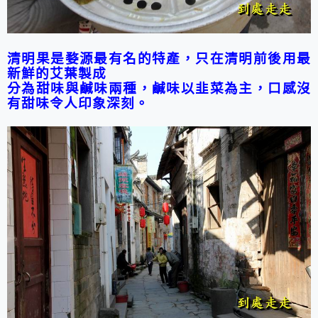
清明果是婺源最有名的特產，只在清明前後用最
新鮮的艾葉製成
分為甜味與鹹味兩種，鹹味以韭菜為主，口感沒
有甜味令人印象深刻。