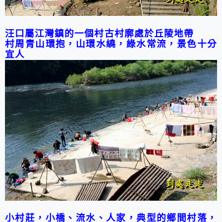
汪口屬江灣鎮的一個村
古村廓處於丘陵地帶
村周青山環抱，山環水繞，綠水常流，景色十分
宜人
小村莊，小橋、流水、人家，典型的鄉間村落，