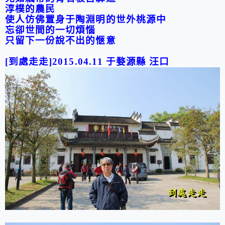
淳樸的農民
使人仿佛置身于陶淵明的世外桃源中
忘卻世間的一切煩惱
只留下一份說不出的愜意
[
到處走走
]2015.04.
11
于
婺源縣 汪口