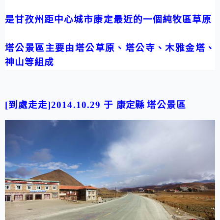
是甘孜州距中心城市康定最近的一個純牧區草原
塔公景區主要由塔公草原、塔公寺、木雅金塔、
神山等組成
[到處走走]2014.10.29 于
康定縣
塔公景區