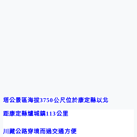
塔公景區海拔
3750公尺
位於康定縣以北
距康定縣爐城鎮
113
公里
川藏公路穿境而過交通方便