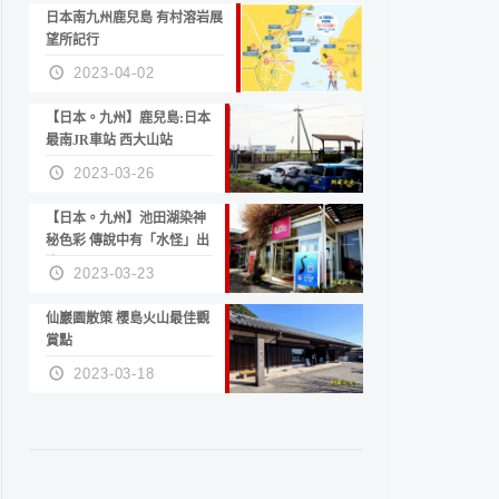
日本南九州鹿兒島 有村溶岩展
望所記行
2023-04-02
【日本。九州】鹿兒島:日本
最南JR車站 西大山站
2023-03-26
【日本。九州】池田湖染神
秘色彩 傳說中有「水怪」出
沒
2023-03-23
仙巖園散策 櫻島火山最佳觀
賞點
2023-03-18