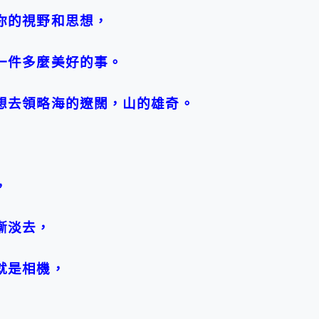
你的視野和思想，
一件多麼美好的事。
想去領略海的遼闊，山的雄奇。
，
漸淡去，
就是相機，