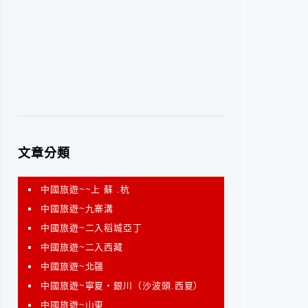
文章分類
中國旅遊~~上 蘇 .杭
中國旅遊~九寨溝
中國旅遊~二入稻城亞丁
中國旅遊~二入西藏
中國旅遊~北疆
中國旅遊~寧夏‧銀川（沙波頭.西夏）
中國旅遊~山東