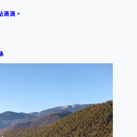
點滴滴。
縣