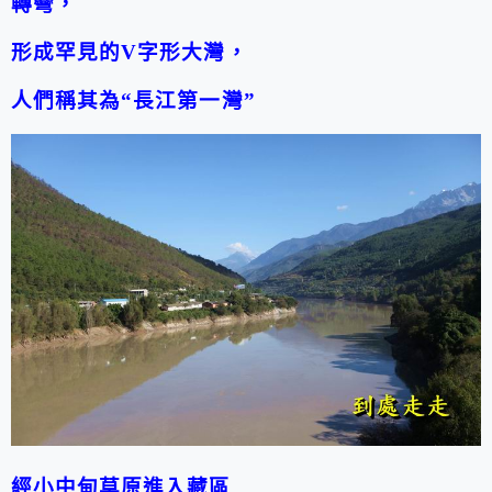
轉彎，
形成罕見的
V
字形大灣，
人們稱其為
“
長江第一灣
”
經小中甸草原進入藏區