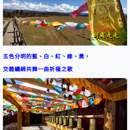
五色分明的藍、白、紅、綠、黃，
交雜纏綿共舞一曲祈福之歌