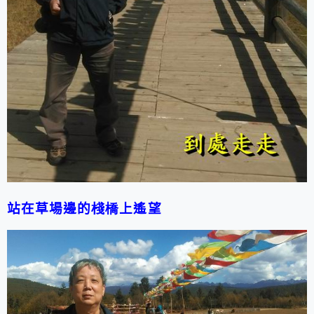
站在草場邊的
棧橋
上遙望