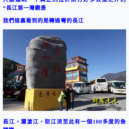
“
長江第一灣觀景
我們這裏看到的是轉過彎的長江
長江，瀾滄江，怒江流至此有一個
100
多度的急