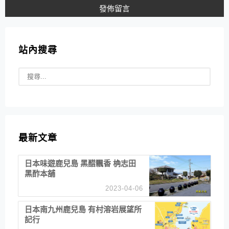
站內搜尋
最新文章
日本味遊鹿兒島 黑醋飄香 桷志田
黑酢本舖
2023-04-06
日本南九州鹿兒島 有村溶岩展望所
記行