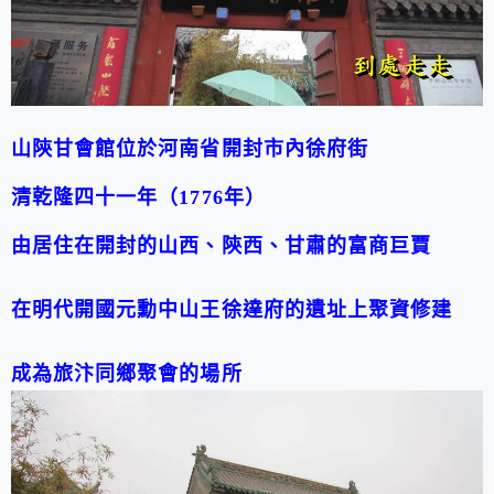
山陝甘會館位於河南省開封市內徐府街
清乾隆四十一年（
1776
年）
由居住在開封的山西、陝西、甘肅的富商巨賈
在明代開國元勳中山王徐達府的遺址上聚資修建
成為旅汴同鄉聚會的場所