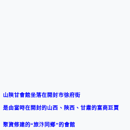
山陝甘會館坐落在開封市徐府街
是由當時在開封的山西、陝西、甘肅的富商巨賈
聚資修建的
“
旅汴同鄉
”
的會館